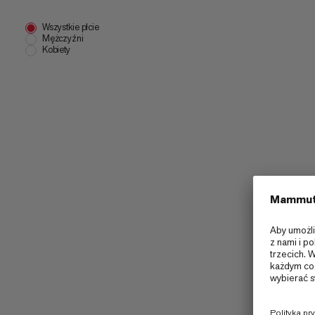
Wszystkie płcie
Mężczyźni
Kobiety