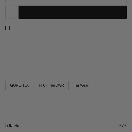
Trinn inn i komforten med disse lette og vanntette, midtklipte
dagsturse skoene. Med en Mammut Swiss Design såle for
pålitelig grep, høyrebound-skum, forbedret, bredere passform,
høy stablingshøyde for demping og støtabsorpsjon, er det en
flott partner for variert terreng. Holder det luftig med et...
GORE-TEX
PFC-Free DWR
Fair Wear
Lettvekts
6/6