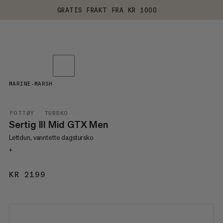
GRATIS FRAKT FRA KR 1000
MARINE-MARSH
FOTTØY
TURSKO
Sertig III Mid GTX Men
Lettdun, vanntette dagstursko
+
KR 2199
KR 2199