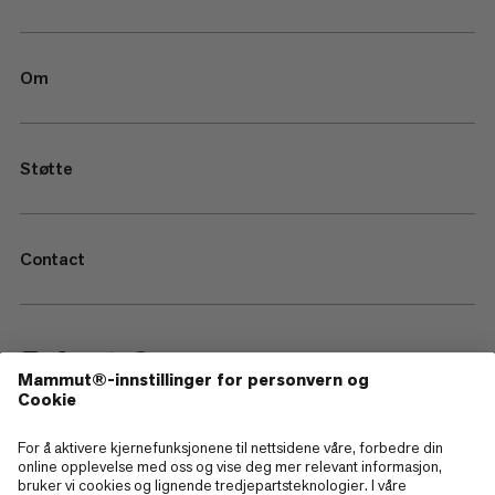
Om
Støtte
Contact
—