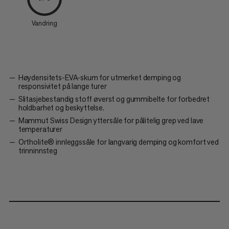
Vandring
Høydensitets-EVA-skum for utmerket demping og
responsivitet på lange turer
Slitasjebestandig stoff øverst og gummibelte for forbedret
holdbarhet og beskyttelse.
Mammut Swiss Design yttersåle for pålitelig grep ved lave
temperaturer
Ortholite® innleggssåle for langvarig demping og komfort ved
trinninnsteg