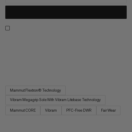
Der hvor hastigheten til en terrengløpesko møter
holdbarheten til en fjellsko. Laget med en Mammut Swiss
Design-yttersåle for pålitelig grep, er disse skoene utstyrt for
dine favorittstier. Den rockerformede sålen gir en jevn landing
og enkel tåavvikling for maksimal energiutbytte. En
støtdempende...
Mammut Flextron® Technology
Vibram Megagrip Sole With Vibram Litebase Technology
Mammut CORE
Vibram
PFC-Free DWR
Fair Wear