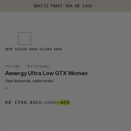
GRATIS FRAKT FRA KR 1000
DEEP SILVER SAGE-SILVER SAGE
FOTTØY
FRITIDSSKO
Aenergy Ultra Low GTX Women
Høyt dempede, raske tursko
+
KR 1799.40
KR 1799.40
KR 2999
KR 2999
–40%
40%