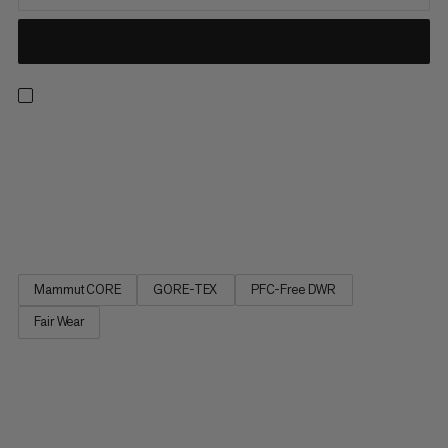
Gå lett og gå raskt. Fra gjørmete stier til steinete topper, er
disse lette skoene laget for å takle enhver rask fottur, takket
være det høyt slitesterke nettoverdelen og vanntette GORE-
TEX Stretch-membranen. En godt polstret mellomsåle og
Ortholite Innersåle tilbyr ekstra komfort. Vibram Megagrip...
Mammut CORE
GORE-TEX
PFC-Free DWR
Fair Wear