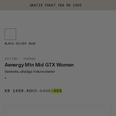
GRATIS FRAKT FRA KR 1000
BLACK-SILVER SAGE
FOTTØY
TURSKO
Aenergy Mtn Mid GTX Women
Vanntette, allsidige fotturerstøvler
+
KR 1499.40
KR 1499.40
KR 2499
KR 2499
–40%
40%