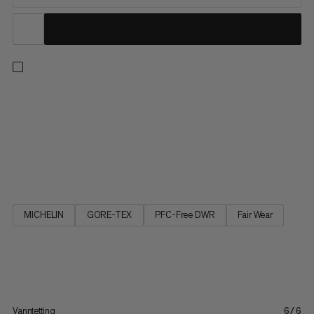
Multifunksjonell og komfortabel. Inspirert av vår Ultimate-
kleskolleksjon, er Ultimate III Low GTX en solid, allsidig
multifunksjonssko. Den elastiske vanntette GORE-TEX-
membranen i kombinasjon med sømløst schoeller® soft shell-
materiale gir skoen overlegen komfort og gjør den veldig myk
og smidig....
MICHELIN
GORE-TEX
PFC-Free DWR
Fair Wear
Vanntetting
6/6