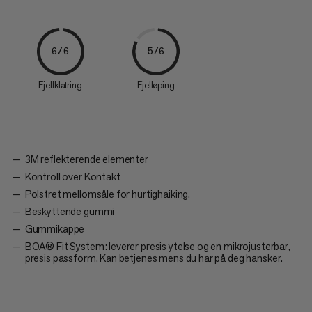
6/6
5/6
Fjellklatring
Fjelløping
3M reflekterende elementer
Kontroll over Kontakt
Polstret mellomsåle for hurtighaiking.
Beskyttende gummi
Gummikappe
BOA® Fit System: leverer presis ytelse og en mikrojusterbar,
presis passform. Kan betjenes mens du har på deg hansker.