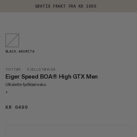
GRATIS FRAKT FRA KR 1000
BLACK-ARUMITA
FOTTØY
FJELLSTØVLER
Eiger Speed BOA® High GTX Men
Ultralette fjellklatresko.
+
KR 6499
KR 6499