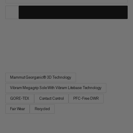
Dette terrengløpeskoen er egnet for alpint terreng og er det
beste valget hvis du fokuserer på minimal vekt og maksimal
fart. For korte passasjer på brearmer kan stegjern monteres.
Vibram Megagrip sålen med Vibram Litebase-teknologi gir
godt grep i tørt og isete føre. For rask og presis tilpasning...
Mammut Georganic® 3D Technology
Vibram Megagrip Sole With Vibram Litebase Technology
GORE-TEX
Contact Control
PFC-Free DWR
Fair Wear
Recycled