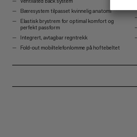
Ventilated back system
Bæresystem tilpasset kvinnelig anatomi
Elastisk brystrem for optimal komfort og
perfekt passform
Integrert, avtagbar regntrekk
Fold-out mobiltelefonlomme på hoftebeltet