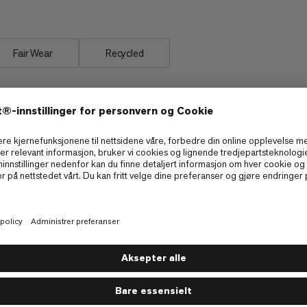
Fair Wear
Recycled
Glidelåslomme på hoftebelte