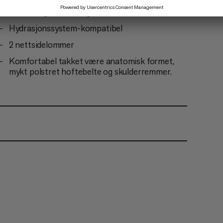
Integrert metallramme for optimal
belastningsoverføring.
Hydrasjonssystem-kompatibel
2 nettsidelommer
Komfortabel takket være anatomisk formet,
mykt polstret hoftebelte og skulderremmer.