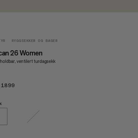
TYR
RYGGSEKKER OG BAGER
can 26 Women
 holdbar, ventilert turdagsekk
 1899
KR 1899
K