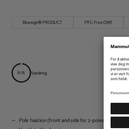
holder...
Bluesign® PRODUCT
PFC-Free DWR
Vandring
6/6
Pole fixation (front and side for z-poles)