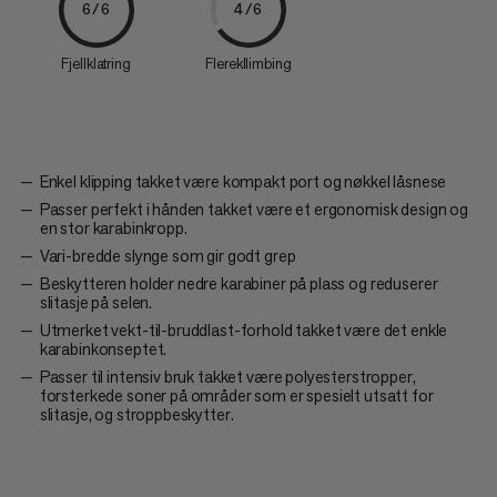
6/6
4/6
Fjellklatring
Flerekllimbing
Enkel klipping takket være kompakt port og nøkkel låsnese
Passer perfekt i hånden takket være et ergonomisk design og
en stor karabinkropp.
Vari-bredde slynge som gir godt grep
Beskytteren holder nedre karabiner på plass og reduserer
slitasje på selen.
Utmerket vekt-til-bruddlast-forhold takket være det enkle
karabinkonseptet.
Passer til intensiv bruk takket være polyesterstropper,
forsterkede soner på områder som er spesielt utsatt for
slitasje, og stroppbeskytter.