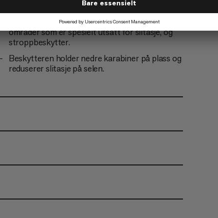
Passer til intensiv bruk takket være
polyesterstropper, forsterkede soner på
områder som er spesielt utsatt for slitasje, og
stroppbeskytter.
Beskytteren holder nedre karabiner på plass og
reduserer slitasje på selen.