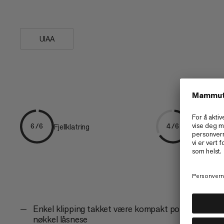
Den...
UIAA
Fjellklatring
Flerekllimb
6/6
4/6
Enkel klipping takket være kompakt port og
nøkkel låsnese