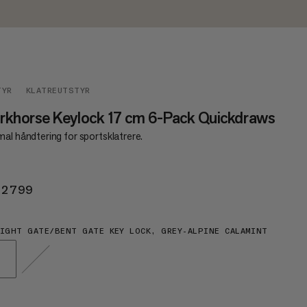
TYR
KLATREUTSTYR
khorse Keylock 17 cm 6-Pack Quickdraws
al håndtering for sportsklatrere.
 2799
KR 2799
IGHT GATE/BENT GATE KEY LOCK, GREY-ALPINE CALAMINT