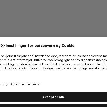
ing
Utmerket vekt-til-bruddlast-forhold takket
være det enkle karabinkonseptet.