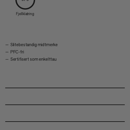
Fjellklatring
Slitebestandig midtmerke
PFC-fri
Sertifisert som enkelttau