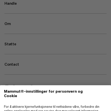
Handle
Om
Støtte
Contact
—