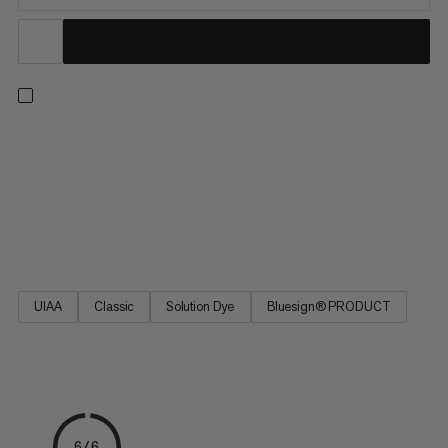
Én tau for alle situasjoner: med en profil på 9,5 mm, imponerer
dette høykvalitets-enkelttauet med sin utmerkede
håndtering, noe som gjør det ideelt for alle fjelleventyr. Enten
du klatrer innendørs eller på trad-ruter, gjør den ideelle
balansen mellom diameter, vekt og holdbarhet 9,5 Crag Classic
Rope til den foretrukne forbindelsen mellom venner på fjellet.
UIAA
Classic
Solution Dye
Bluesign® PRODUCT
6/6