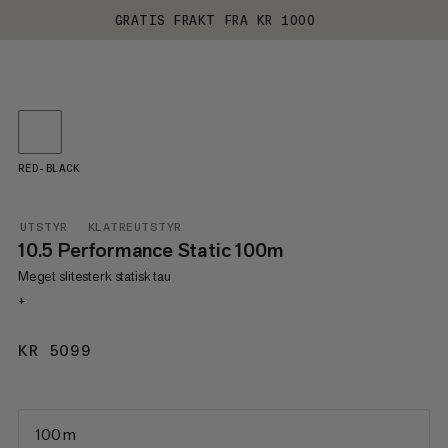
GRATIS FRAKT FRA KR 1000
RED-BLACK
UTSTYR
KLATREUTSTYR
10.5 Performance Static 100m
Meget slitesterk statisk tau
+
KR 5099
KR 5099
100 m