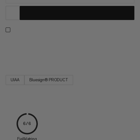
Denne statiske tauet er svært motstandsdyktig mot slitasje,
svært lite stretch, maksimal styrke, ekstremt holdbart og har
lang levetid. Ikke bruk til dynamisk sikring! EN 1891 Type A.
UIAA
Bluesign® PRODUCT
6/6
Fjellklatring