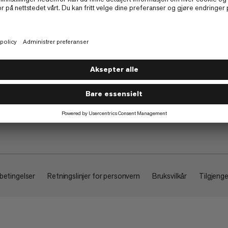
Om
 betingelser
Retningslinjer for personvern
Bruksvilkår
Tilgjenge