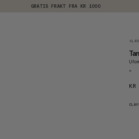
GRATIS FRAKT FRA KR 1000
KLÆ
Ta
Ufor
+
KR
CLAY