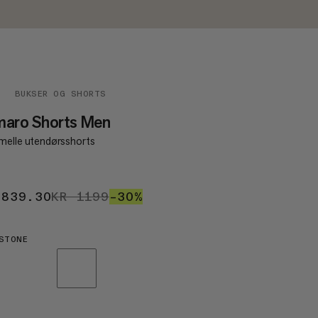
R
BUKSER OG SHORTS
maro Shorts Men
melle utendørsshorts
 839.30
KR 839.30
KR 1199
KR 1199
–30%
30%
STONE