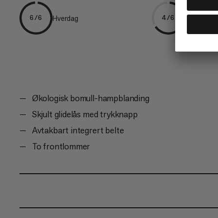
Hverdag
Klatring
6/6
4/6
Økologisk bomull-hampblanding
Skjult glidelås med trykknapp
Avtakbart integrert belte
To frontlommer