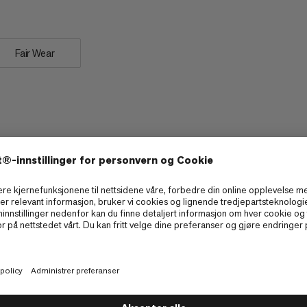
Fair Wear
Pakkbart
3/6
3/6
Strekk
2/6
2/6