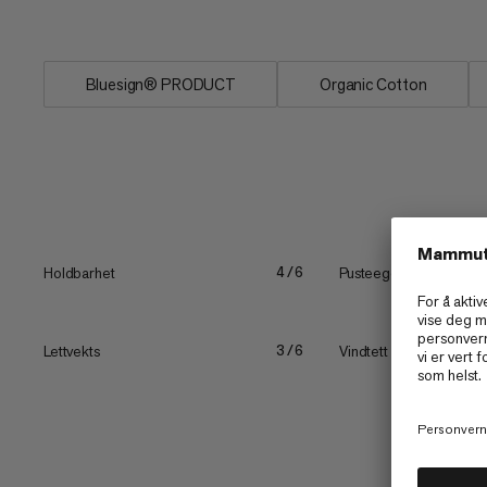
utseende med...
Bluesign® PRODUCT
Organic Cotton
Holdbarhet
Pusteegenskaper
4/6
Lettvekts
Vindtett
3/6