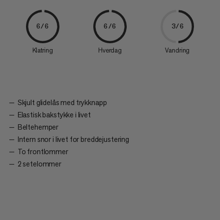
6/6
6/6
3/6
Klatring
Hverdag
Vandring
Skjult glidelås med trykknapp
Elastisk bakstykke i livet
Beltehemper
Intern snor i livet for breddejustering
To frontlommer
2 setelommer