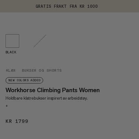
GRATIS FRAKT FRA KR 1000
BLACK
KLÆR
BUKSER OG SHORTS
NEW COLORS ADDED
Workhorse Climbing Pants Women
Holdbare klatrebukser inspirert av arbeidstøy.
+
KR 1799
KR 1799