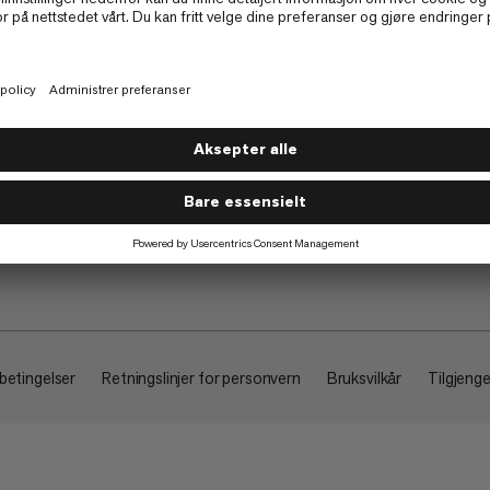
Om
 betingelser
Retningslinjer for personvern
Bruksvilkår
Tilgjenge