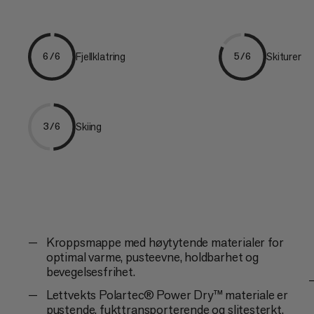
Fjellklatring
Skiturer
6/6
5/6
Skiing
3/6
Kroppsmappe med høytytende materialer for
optimal varme, pusteevne, holdbarhet og
bevegelsesfrihet.
Lettvekts Polartec® Power Dry™ materiale er
pustende, fukttransporterende og slitesterkt.