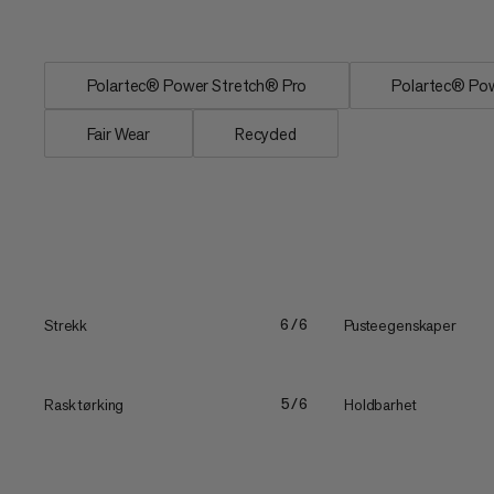
bevegelsesfrihet. Polartec®...
Polartec® Power Stretch® Pro
Polartec® Po
Fair Wear
Recycled
Strekk
Pusteegenskaper
6/6
Rask tørking
Holdbarhet
5/6