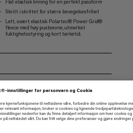
Flat elastisk linning for en perfekt passform
Skritt i skrittet for større bevegelsesfrihet
Lett, svært elastisk Polartec® Power Grid®
fleece med høy pusteevne, utmerket
fuktighetsstyring og kort tørketid.