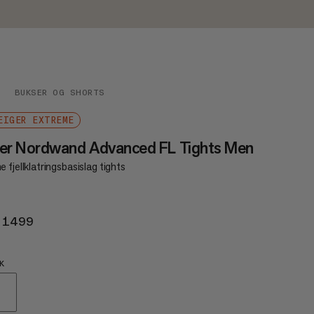
R
BUKSER OG SHORTS
EIGER EXTREME
er Nordwand Advanced FL Tights Men
 fjellklatringsbasislag tights
 1499
KR 1499
K