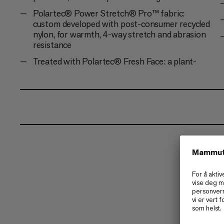
Polartec® Power Stretch® Pro™ fabric:
custom developed with post-consumer recycled
nylon, for warmth, 4-way stretch and abrasion
resistance
Treated with Polartec® Fresh Face: a plant-