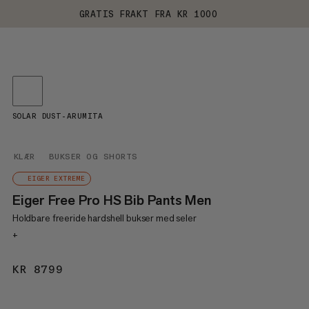
GRATIS FRAKT FRA KR 1000
SOLAR DUST-ARUMITA
KLÆR
BUKSER OG SHORTS
EIGER EXTREME
Eiger Free Pro HS Bib Pants Men
Holdbare freeride hardshell bukser med seler
+
KR 8799
KR 8799