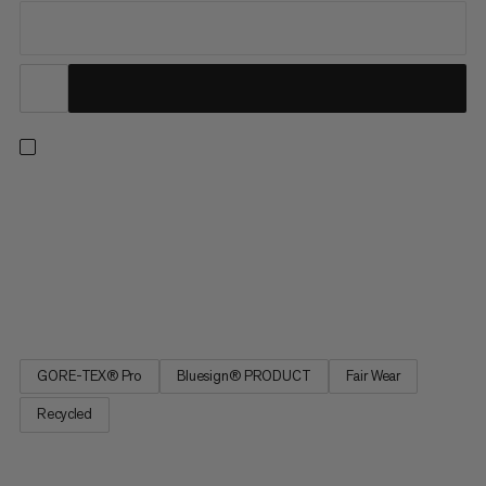
Selv de tøffeste forholdene for frikjøring er ingen match for
denne hardshell-buksen. GORE-TEX Pro-membranen og det
resirkulerte nylon-ytterstoffet tilbyr ultra-holdbar beskyttelse
mot stormer og vått vær, samtidig som det holder ting
pustende for klatringen. Den ergonomiske passformen og
den...
GORE-TEX® Pro
Bluesign® PRODUCT
Fair Wear
Recycled