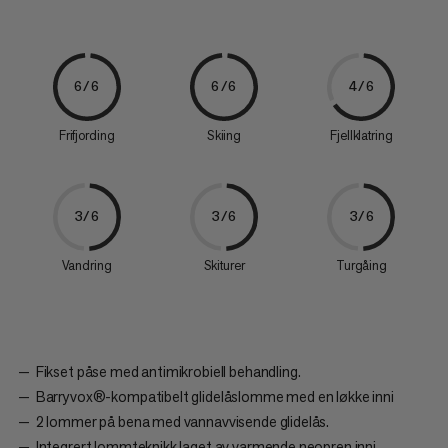
6/6
6/6
4/6
Frifjording
Skiing
Fjellklatring
3/6
3/6
3/6
Vandring
Skiturer
Turgåing
Fikset påse med antimikrobiell behandling.
Barryvox®-kompatibelt glidelåslomme med en løkke inni
2 lommer på bena med vannavvisende glidelås.
Integrert lommteknikk laget av varmende neopren inni