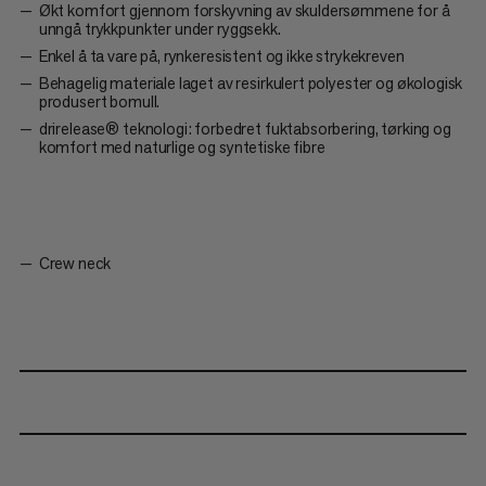
Økt komfort gjennom forskyvning av skuldersømmene for å
unngå trykkpunkter under ryggsekk.
Enkel å ta vare på, rynkeresistent og ikke strykekreven
Behagelig materiale laget av resirkulert polyester og økologisk
produsert bomull.
drirelease® teknologi: forbedret fuktabsorbering, tørking og
komfort med naturlige og syntetiske fibre
Crew neck