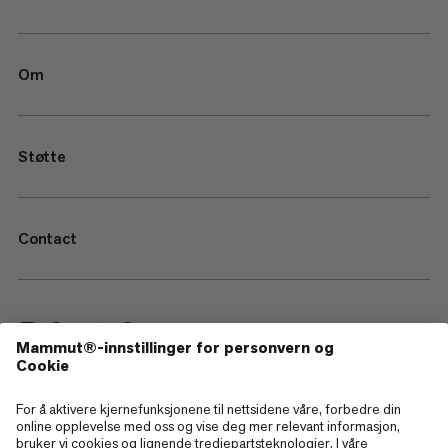
Om
Støtte
Contact
—