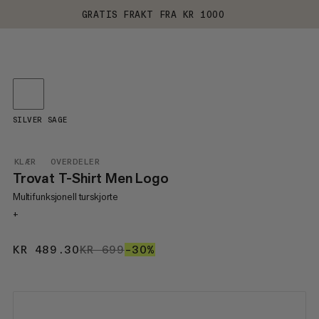
GRATIS FRAKT FRA KR 1000
SILVER SAGE
KLÆR
OVERDELER
Trovat T-Shirt Men Logo
Multifunksjonell turskjorte
+
KR 489.30
KR 489.30
KR 699
KR 699
–30%
30%