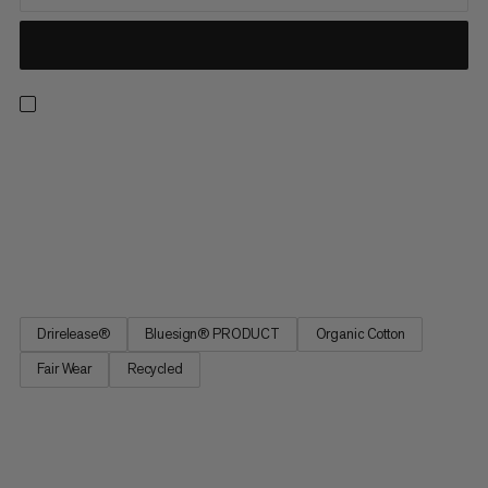
En T-skjorte for hjemmebruk eller på stien. Denne T-skjorten
holder deg avkjølt og tørr i varme og fuktige forhold takket
være Drirelease®-stoffet. Materialet transporterer
fuktigheten og tørker fire ganger raskere enn bomull samtidig
som det beholder bomullens myke følelse. Skuldersømmene
er satt...
Drirelease®
Bluesign® PRODUCT
Organic Cotton
Fair Wear
Recycled