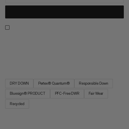
Designet som en funksjonell dunjakke for fjell-eventyr. Etter
utallige mil i alpine forhold, har Broad Peak IN Hooded Jacket
tjent sin plass blant våre essensielle plagg. Den gir pålitelig
varme med 800 cuin fyllkraft laget av ansvarlig
kildehydrofobisk dun som isolerer selv i våte forhold. Den...
DRY DOWN
Pertex® Quantum®
Responsible Down
Bluesign® PRODUCT
PFC-Free DWR
Fair Wear
Recycled