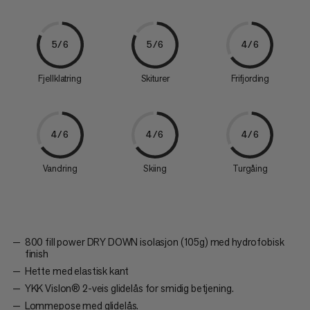
5/6
5/6
4/6
Fjellklatring
Skiturer
Frifjording
4/6
4/6
4/6
Vandring
Skiing
Turgåing
800 fill power DRY DOWN isolasjon (105g) med hydrofobisk
finish
Hette med elastisk kant
YKK Vislon® 2-veis glidelås for smidig betjening.
Lommepose med glidelås.