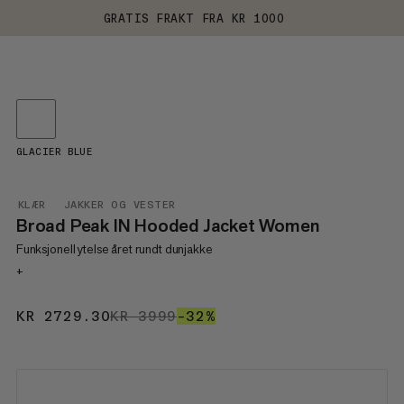
GRATIS FRAKT FRA KR 1000
GLACIER BLUE
KLÆR
JAKKER OG VESTER
Broad Peak IN Hooded Jacket Women
Funksjonell ytelse året rundt dunjakke
+
KR 2729.30
KR 2729.30
KR 3999
KR 3999
–32%
32%