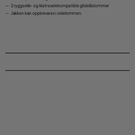
2 ryggsekk- og klatreselekompatible glidelåslommer
Jakken kan oppbevares i sidelommen.