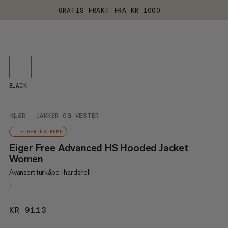
GRATIS FRAKT FRA KR 1000
BLACK
KLÆR
JAKKER OG VESTER
EIGER EXTREME
Eiger Free Advanced HS Hooded Jacket
Women
Avansert turkåpe i hardshell
+
KR 9113
KR 9113