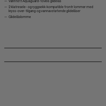
Vanntett Aquaguard-toveis glidelås
2 klatresele- og ryggsekk-kompatible frontr lommer med
kryss-over-tilgang og vannavstøtende glidelåser
Glidelåslomme