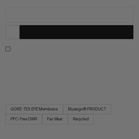
Denne hardshelljakken gir deg alt du trenger og ingenting du
ikke trenger. Ideell for frikjøring og toppturer, bryter Eiger Free
Advanced alle regler for fjærlight, slitesterk og superpakbar
hardshell. Med smidig stoff med en GORE-TEX ePE-membran
som er vanntett, pustende, PFC-fri og bærekraftig -...
GORE-TEX EPE Membrane
Bluesign® PRODUCT
PFC-Free DWR
Fair Wear
Recycled