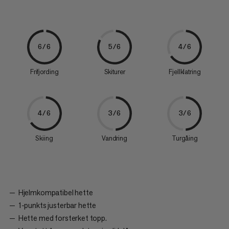
6/6
5/6
4/6
Frifjording
Skiturer
Fjellklatring
4/6
3/6
3/6
Skiing
Vandring
Turgåing
Hjelmkompatibel hette
1-punkts justerbar hette
Hette med forsterket topp.