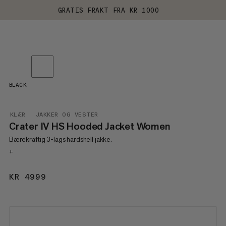
GRATIS FRAKT FRA KR 1000
BLACK
KLÆR
JAKKER OG VESTER
Crater IV HS Hooded Jacket Women
Bærekraftig 3-lags hardshell jakke.
+
KR 4999
KR 4999