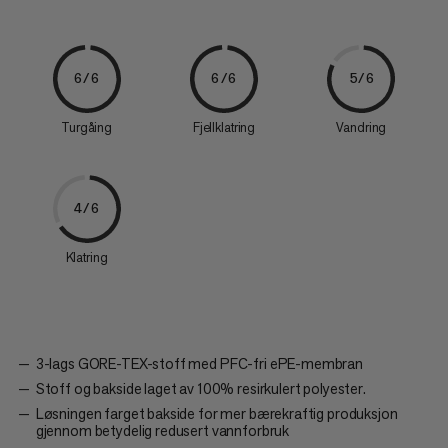
6/6
6/6
5/6
Turgåing
Fjellklatring
Vandring
4/6
Klatring
3-lags GORE-TEX-stoff med PFC-fri ePE-membran
Stoff og bakside laget av 100% resirkulert polyester.
Løsningen farget bakside for mer bærekraftig produksjon
gjennom betydelig redusert vannforbruk