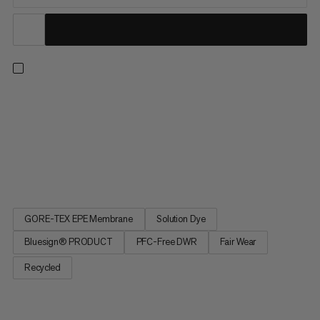
En 3-lags hardshell for året-rundt-eventyrere med et øye for
bærekraft. Med en PFC-fri GORE-TEX ePE-membran, tilbyr
denne jakken et redusert økologisk fotavtrykk og
kompromissløs ytelse. Ikke bare er den holdbar og
vannavstøtende, den er også pustende, lett og svært
komprimerbar. Og fordi vi bryr...
GORE-TEX EPE Membrane
Solution Dye
Bluesign® PRODUCT
PFC-Free DWR
Fair Wear
Recycled