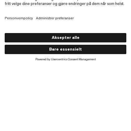
Crater IV HS Hooded Jacke
KR 4999
KR 4999