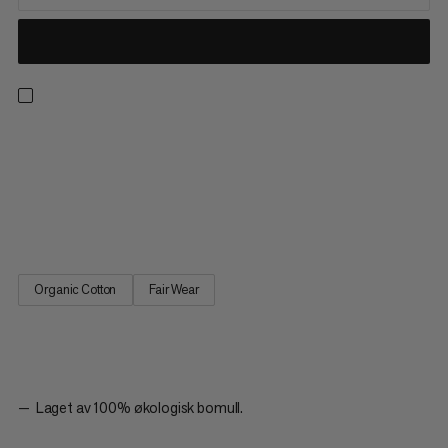
Designet for hverdagsbruk eller sportsutflukter som en del av
vår klassiske logowear-kolleksjon. Laget av 100% økologisk
bomull, gir denne ultra-myke tank toppen lett, helkomfort hele
dagen lang. En racerback-kutt gir et sporty utseende med
bevegelsesfrihet for å gå, klatre eller ta seg av ærend....
Organic Cotton
Fair Wear
Laget av 100% økologisk bomull.