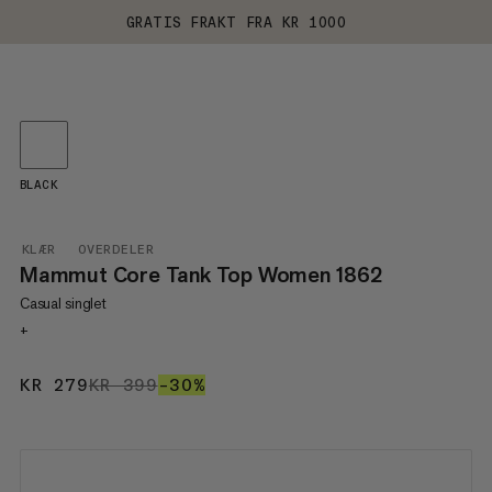
GRATIS FRAKT FRA KR 1000
BLACK
KLÆR
OVERDELER
Mammut Core Tank Top Women 1862
Casual singlet
+
KR 279
KR 279
KR 399
KR 399
–30%
30%