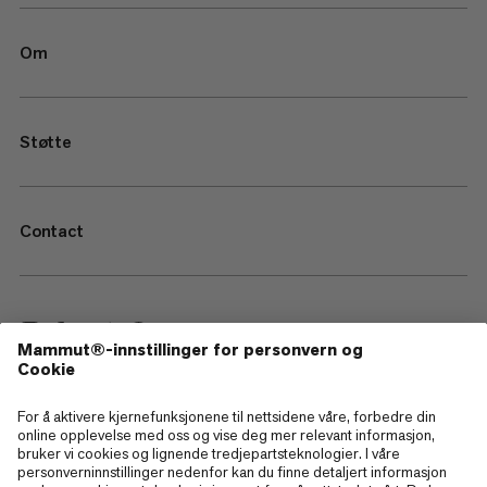
Om
Støtte
Contact
—
Sitemap