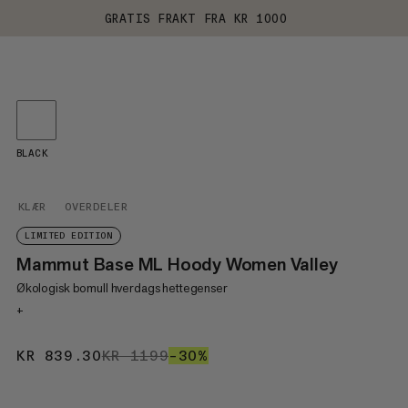
GRATIS FRAKT FRA KR 1000
BLACK
KLÆR
OVERDELER
LIMITED EDITION
Mammut Base ML Hoody Women Valley
Økologisk bomull hverdags hettegenser
+
KR 839.30
KR 839.30
KR 1199
KR 1199
–30%
30%