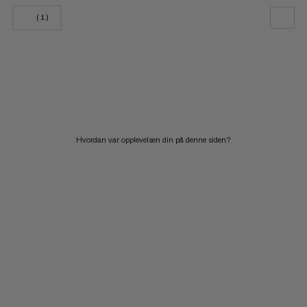
(1)
VÅR ANBEFALING
PRIS LAV TIL HØY
PRIS HØY TIL LAV
HVA ER NYTT
Hvordan var opplevelsen din på denne siden?
RANGERING