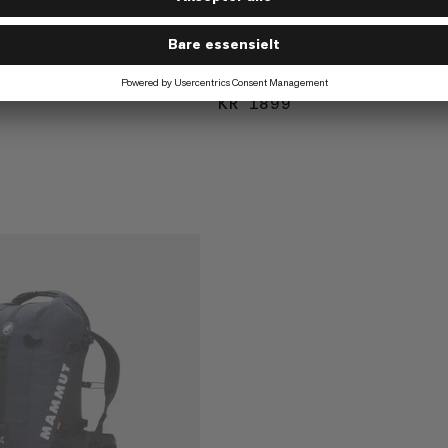
Trion 28
testerk alpin ryggsekk.
Lettvektig og slitesterk alpinryggs
1999
KR 1899
KR 1899