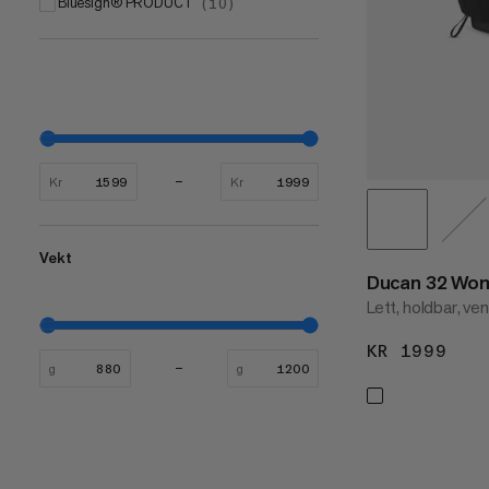
bluesign® PRODUCT
(
10
)
Kr
Kr
Vekt
Ducan 32 Wo
Lett, holdbar, ve
KR 1999
KR 
g
g