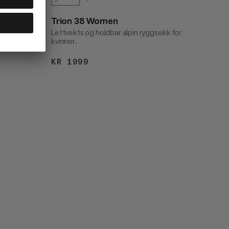
Trion 38 Women
ekk.
Lettvekts og holdbar alpin ryggsekk for
kvinner.
KR 1999
KR 1999