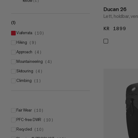
Yellow
(
1
)
Ducan 26
Lett, holdbar, ve
(1)
KR 1899
KR 
viaferrata
(
10
)
hiking
(
9
)
approach
(
4
)
mountaineering
(
4
)
skitouring
(
4
)
climbing
(
1
)
Fair Wear
(
10
)
PFC-free DWR
(
10
)
Recycled
(
10
)