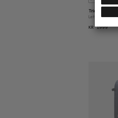
Trion 38
Lettvektig og sli
KR 1999
KR 