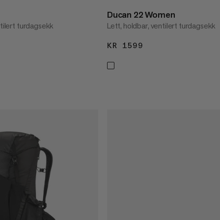
Ducan 22 Women
ntilert turdagsekk
Lett, holdbar, ventilert turdagsekk
1899
KR 1599
KR 1599