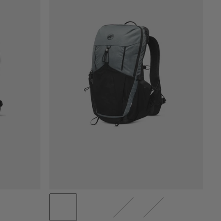
PRIS LAV TIL HØY
PRIS HØY TIL LAV
HVA ER NYTT
RANGERING