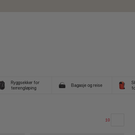
Ryggsekker for
S
Bagasje og reise
terrengløping
t
10
VÅR ANBEFALING