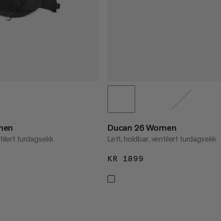
men
Ducan 26 Women
ntilert turdagsekk
Lett, holdbar, ventilert turdagsekk
1999
KR 1899
KR 1899