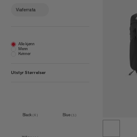
Viaferrata
Alle kjønn
Menn
Kvinner
Utstyr Størrelser
22 L
(
2
)
26 L
(
2
)
32 L
(
2
)
Black
Blue
(
6
)
(
1
)