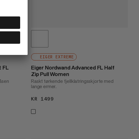
EIGER EXTREME
t FL
Eiger Nordwand Advanced FL Half
Zip Pull Women
låsen
Raskt tørkende fjellklatringsskjorte med
lange ermer.
KR 1499
KR 1499