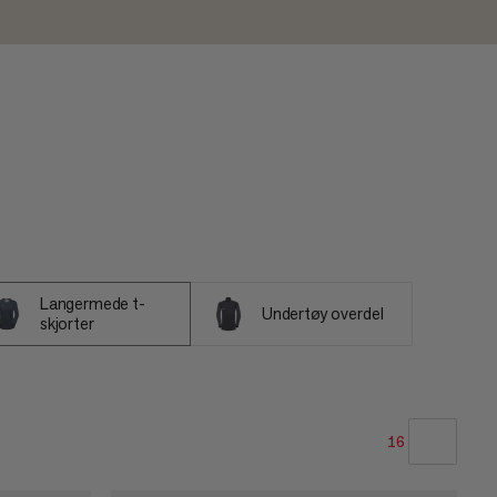
Langermede t-
Undertøy overdel
skjorter
16
VÅR ANBEFALING