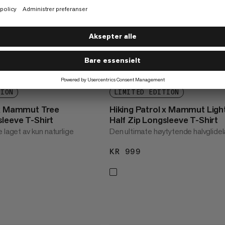
TION
LIMITED EDITION
 x Mammut Tree
Hiking Patrol x Mammut Ligh
leeve T-Shirt
Half Zip Longsleeve T-Shirt
 laget av kun naturlige
Den ultimate høytytende halvglide
KR 999
KR 999
99