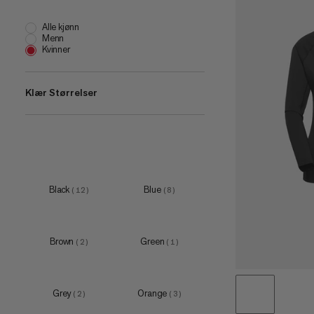
Alle kjønn
Menn
Kvinner
Klær Størrelser
XS
(
12
)
S
(
12
)
M
(
11
)
Black
Blue
(
12
)
(
8
)
L
(
11
)
XL
(
12
)
Brown
Green
(
2
)
(
1
)
XXL
(
5
)
Grey
Orange
(
2
)
(
3
)
XS
(
1
)