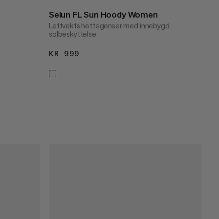
Selun FL Sun Hoody Women
Lettvekts hettegenser med innebygd
solbeskyttelse
KR 999
KR 999