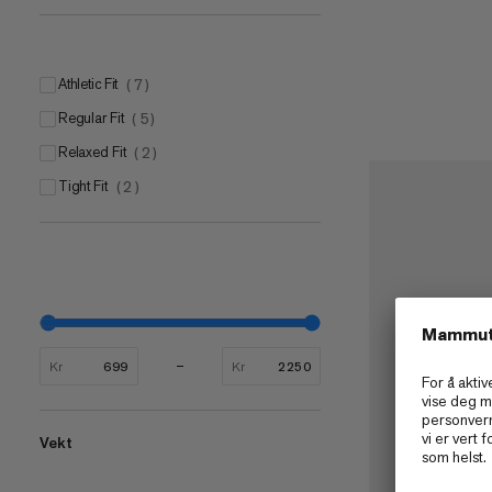
Athletic Fit
(
7
)
Regular Fit
(
5
)
Relaxed Fit
(
2
)
Tight Fit
(
2
)
Kr
Kr
Vekt