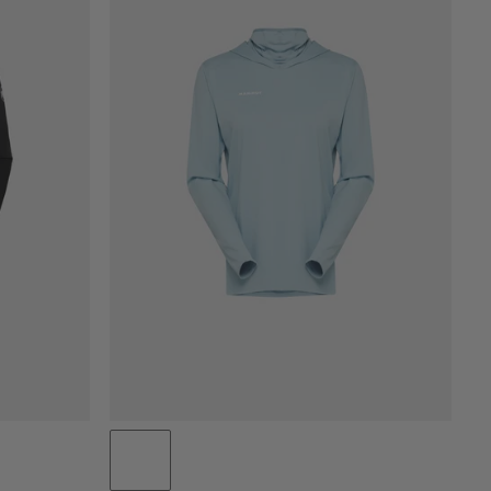
PRIS LAV TIL HØY
PRIS HØY TIL LAV
HVA ER NYTT
RANGERING