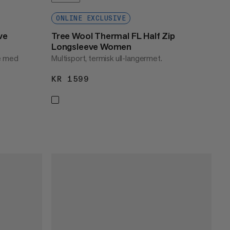
ONLINE EXCLUSIVE
ve
Tree Wool Thermal FL Half Zip
Longsleeve Women
te med
Multisport, termisk ull-langermet.
KR 1599
KR 1599