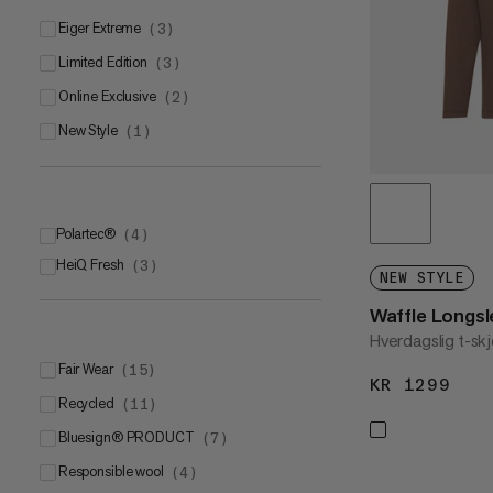
Eiger Extreme
(
3
)
Limited Edition
(
3
)
Online Exclusive
(
2
)
New Style
(
1
)
Polartec®
(
4
)
HeiQ Fresh
Polartec® Power GridTM
(
3
)
(
3
)
NEW STYLE
Polartec® Power Dry®
(
1
)
Waffle Longs
Hverdagslig t-sk
Fair Wear
(
15
)
KR 1299
KR 
Recycled
(
11
)
bluesign® PRODUCT
(
7
)
Responsible wool
(
4
)