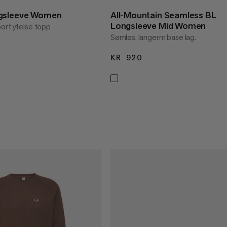
gsleeve Women
All-Mountain Seamless BL
Longsleeve Mid Women
ort ytelse topp
Sømløs, langerm base lag.
99
KR 920
KR 920