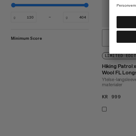
g
g
Minimum Score
LIMITED EDI
Hiking Patrol
Wool FL Longs
Ytelse-langsleeve
materialer
KR 999
KR 9