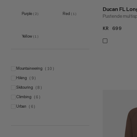
S
Ducan FL Lon
(
1
)
Purple
Red
(
2
)
(
1
)
Pustende multisp
M
(
1
)
KR 699
KR 6
Yellow
(
1
)
mountaineering
(
10
)
hiking
(
9
)
skitouring
(
8
)
climbing
(
6
)
urban
(
6
)