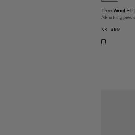
Tree Wool FL
All-naturlig prest
KR 999
KR 9