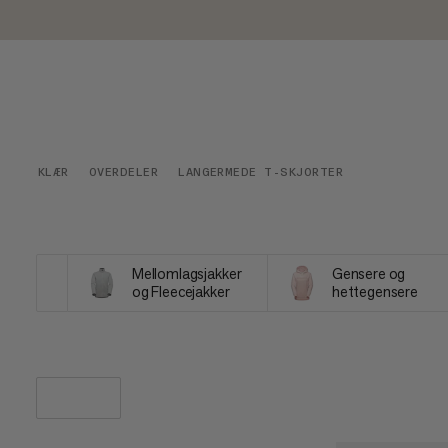
KLÆR
OVERDELER
LANGERMEDE T-SKJORTER
Mellomlagsjakker
Gensere og
og Fleecejakker
hettegensere