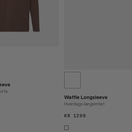
leeve
jorte
Waffle Longsleeve
1299
Hverdags-langermet
KR 1299
KR 1299