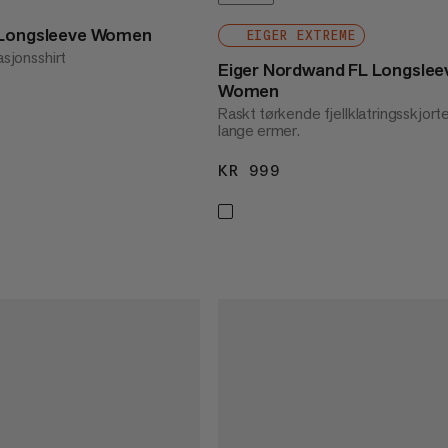
 Longsleeve Women
EIGER EXTREME
asjonsshirt
Eiger Nordwand FL Longslee
Women
99
Raskt tørkende fjellklatringsskjor
lange ermer.
KR 999
KR 999