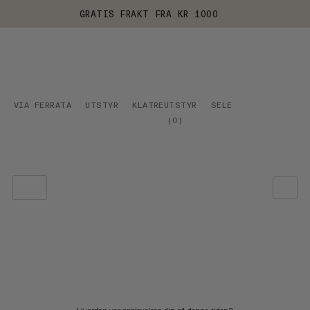
GRATIS FRAKT FRA KR 1000
VIA FERRATA
UTSTYR
KLATREUTSTYR
SELE
(
0
)
VÅR ANBEFALING
PRIS LAV TIL HØY
PRIS HØY TIL LAV
HVA ER NYTT