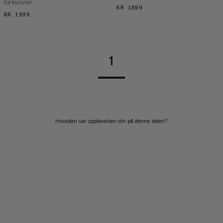
for kvinner.
KR 1899
KR 1899
KR 1999
KR 1999
1
Hvordan var opplevelsen din på denne siden?