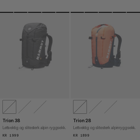
Trion 38
Trion 28
Lettvektig og slitesterk alpin ryggsekk.
Lettvektig og slitesterk alpinryggsekk.
KR 1999
KR 1999
KR 1899
KR 1899