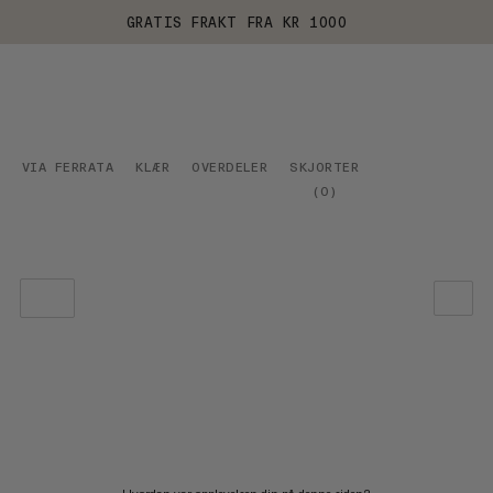
GRATIS FRAKT FRA KR 1000
VIA FERRATA
KLÆR
OVERDELER
SKJORTER
(
0
)
VÅR ANBEFALING
PRIS LAV TIL HØY
PRIS HØY TIL LAV
HVA ER NYTT