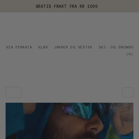
GRATIS FRAKT FRA KR 1000
VIA FERRATA
KLÆR
JAKKER OG VESTER
SKI- OG SNOWBOAR
(
0
)
VÅR ANBEFALING
PRIS LAV TIL HØY
PRIS HØY TIL LAV