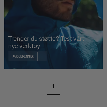
HVA ER NYTT
RANGERING
Trenger du støtte? Test vårt
nye verktøy
JAKKEFINNER
1