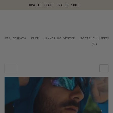
GRATIS FRAKT FRA KR 1000
VIA FERRATA
KLÆR
JAKKER OG VESTER
SOFTSHELLJAKKER
(
0
)
VÅR ANBEFALING
PRIS LAV TIL HØY
PRIS HØY TIL LAV
HVA ER NYTT