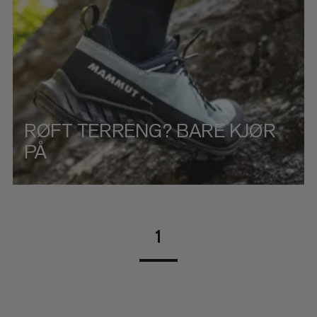
RANGERING
RØFT TERRENG? BARE KJØR
PÅ
1