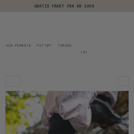
GRATIS FRAKT FRA KR 1000
VIA FERRATA
FOTTØY
TURSKO
(
0
)
VÅR ANBEFALING
PRIS LAV TIL HØY
PRIS HØY TIL LAV
HVA ER NYTT