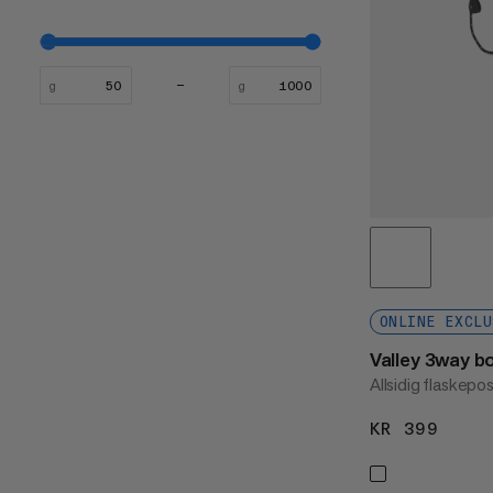
g
g
ONLINE EXCLU
Valley 3way bo
Allsidig flaskepos
KR 399
KR 3