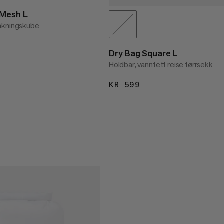
 Mesh L
akningskube
99
Dry Bag Square L
Holdbar, vanntett reise tørrsekk
KR 599
KR 599