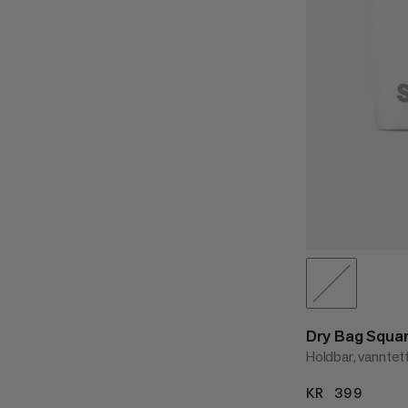
Dry Bag Squa
Holdbar, vanntett
KR 399
KR 3