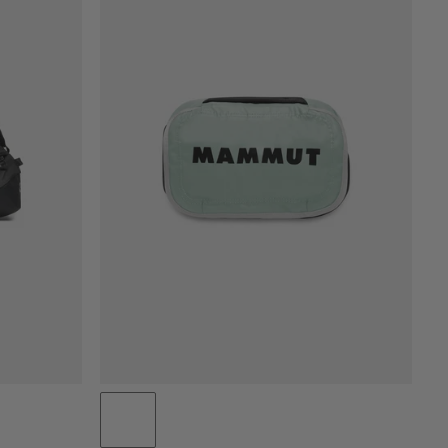
PRIS LAV TIL HØY
PRIS HØY TIL LAV
HVA ER NYTT
RANGERING