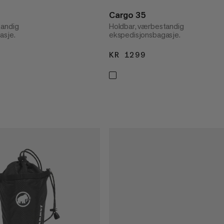
Cargo 35
tandig
Holdbar, værbestandig
asje.
ekspedisjonsbagasje.
1599
KR 1299
KR 1299