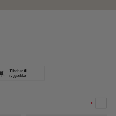
Tilbehør til
ryggsekker
10
VÅR ANBEFALING