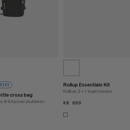
Rollup Essentials Kit
SIVE
Rullbar, 2-i-1 toalettveske
ttle cross bag
e til å ha over skulderen
KR 699
KR 699
99