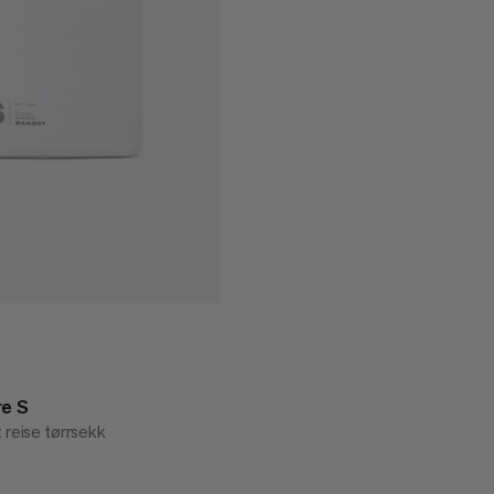
re S
 reise tørrsekk
99