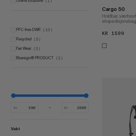
Online Exclusive
(
1
)
Cargo 50
Holdbar, værbes
ekspedisjonsbag
PFC-free DWR
(
10
)
KR 1599
KR 
Recycled
(
5
)
Fair Wear
(
3
)
bluesign® PRODUCT
(
2
)
Kr
Kr
Vekt