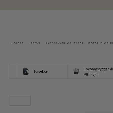
HVERDAG
UTSTYR
RYGGSEKKER OG BAGER
BAGASJE OG R
Hverdagsryggsekk
Tursekker
og bager