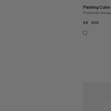
Packing Cube
Pustende reisep
KR 399
KR 3