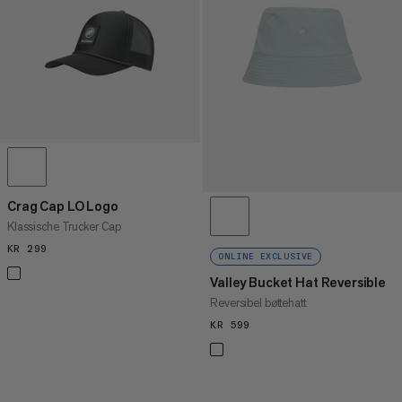
PRIS HØY TIL LAV
HVA ER NYTT
RANGERING
Crag Cap LO Logo
Klassische Trucker Cap
KR 299
KR 299
ONLINE EXCLUSIVE
Valley Bucket Hat Reversible
Reversibel bøttehatt
KR 599
KR 599