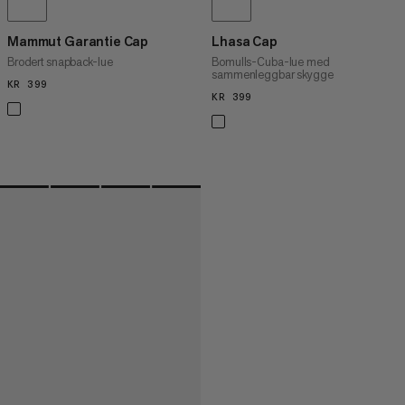
Mammut Garantie Cap
Lhasa Cap
Brodert snapback-lue
Bomulls-Cuba-lue med
sammenleggbar skygge
KR 399
KR 399
KR 399
KR 399