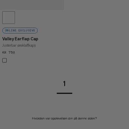
ONLINE EXCLUSIVE
Valley Earflap Cap
Justerbar øreklaffkaps
KR 750
KR 750
1
Hvordan var opplevelsen din på denne siden?