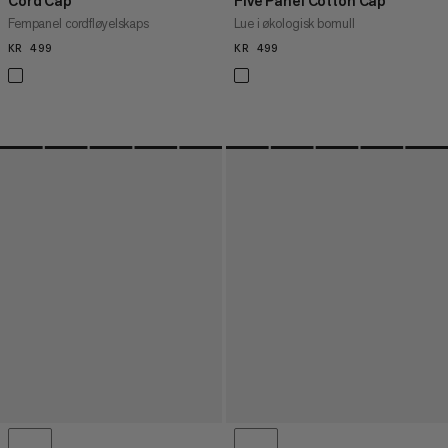
Cord Cap
Five Panel Cotton Cap
Fempanel cordfløyelskaps
Lue i økologisk bomull
KR 499
KR 499
KR 499
KR 499