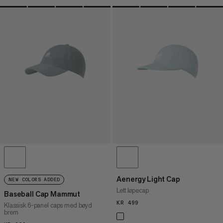
Aenergy Light Cap
NEW COLORS ADDED
Lett løpecap
Baseball Cap Mammut
KR 499
KR 499
Klassisk 6-panel caps med bøyd
brem