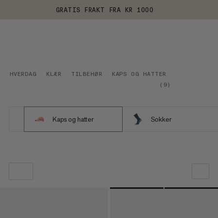
GRATIS FRAKT FRA KR 1000
HVERDAG
KLÆR
TILBEHØR
KAPS OG HATTER
(
9
)
Kaps og hatter
Sokker
VÅR ANBEFALING
PRIS LAV TIL HØY