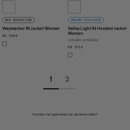
NEW GENERATION
ONLINE EXCLUSIVE
Waymarker IN Jacket Women
Valley Light IN Hooded Jacket
Women
KR 2499
KR 2499
Lettvekts andejakke
KR 3710
KR 3710
1
2
Hvordan var opplevelsen din på denne siden?