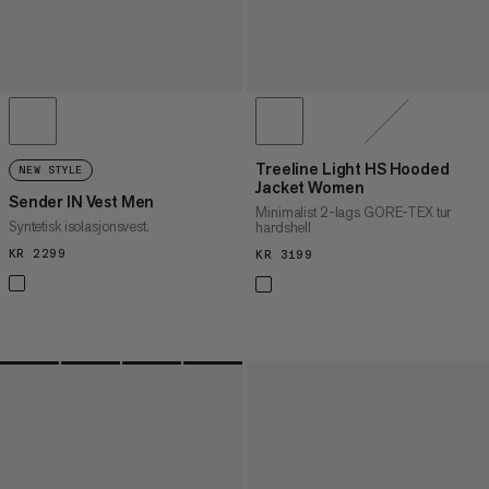
Treeline Light HS Hooded
NEW STYLE
Jacket Women
Sender IN Vest Men
Minimalist 2-lags GORE-TEX tur
Syntetisk isolasjonsvest.
hardshell
KR 2299
KR 2299
KR 3199
KR 3199