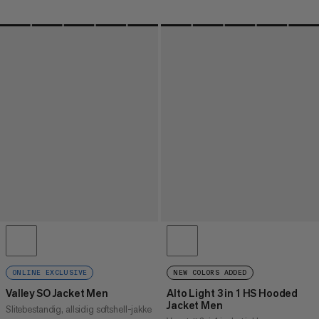
ONLINE EXCLUSIVE
NEW COLORS ADDED
Valley SO Jacket Men
Alto Light 3 in 1 HS Hooded
Jacket Men
Slitebestandig, allsidig softshell-jakke