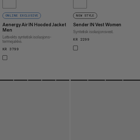
ONLINE EXCLUSIVE
NEW STYLE
Aenergy Air IN Hooded Jacket
Sender IN Vest Women
Men
Syntetisk isolasjonsvest.
Lettvekts syntetisk isolasjons-
KR 2299
KR 2299
termejakke.
KR 3799
KR 3799