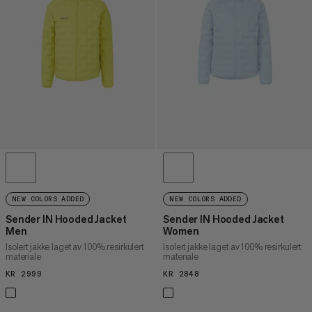
PRIS HØY TIL LAV
HVA ER NYTT
RANGERING
NEW COLORS ADDED
NEW COLORS ADDED
Sender IN Hooded Jacket
Sender IN Hooded Jacket
Men
Women
Isolert jakke laget av 100% resirkulert
Isolert jakke laget av 100% resirkulert
materiale
materiale
KR 2999
KR 2999
KR 2848
KR 2848