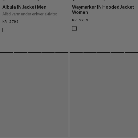
Albula IN Jacket Men
Waymarker IN Hooded Jacket
Women
Alltid varm under enhver aktivitet
KR 2799
KR 2799
KR 2799
KR 2799