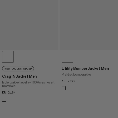
Utility Bomber Jacket Men
NEW COLORS ADDED
Praktisk bombejakke
Crag IN Jacket Men
KR 2399
KR 2399
Isolert jakke laget av 100% resirkulert
materiale
KR 2164
KR 2164