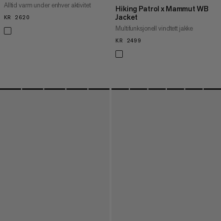
Alltid varm under enhver aktivitet
Hiking Patrol x Mammut WB
Jacket
KR 2620
KR 2620
Multifunksjonell vindtett jakke
KR 2499
KR 2499