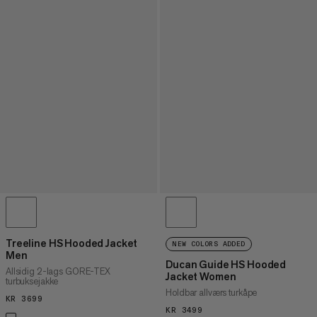
Treeline HS Hooded Jacket
NEW COLORS ADDED
Men
Ducan Guide HS Hooded
Allsidig 2-lags GORE-TEX
Jacket Women
turbuksejakke
Holdbar allværs turkåpe
KR 3699
KR 3699
KR 3499
KR 3499