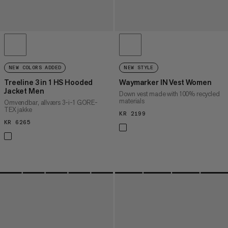
NEW COLORS ADDED
NEW STYLE
Treeline 3 in 1 HS Hooded
Waymarker IN Vest Women
Jacket Men
Down vest made with 100% recycled
materials
Omvendbar, allværs 3-i-1 GORE-
TEX jakke
KR 2199
KR 2199
KR 6265
KR 6265