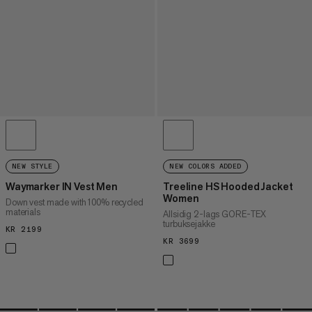
NEW STYLE
NEW COLORS ADDED
Waymarker IN Vest Men
Treeline HS Hooded Jacket
Women
Down vest made with 100% recycled
materials
Allsidig 2-lags GORE-TEX
turbuksejakke
KR 2199
KR 2199
KR 3699
KR 3699