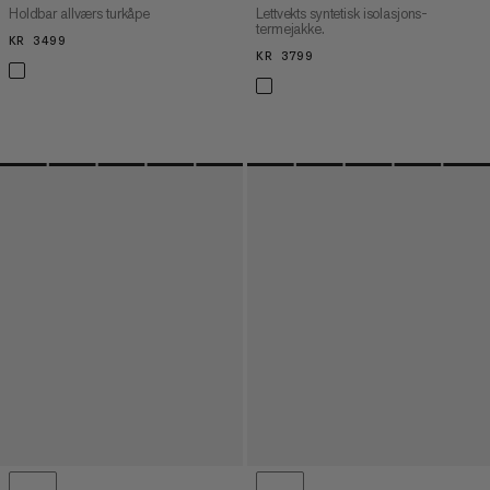
Holdbar allværs turkåpe
Lettvekts syntetisk isolasjons-
termejakke.
KR 3499
KR 3499
KR 3799
KR 3799