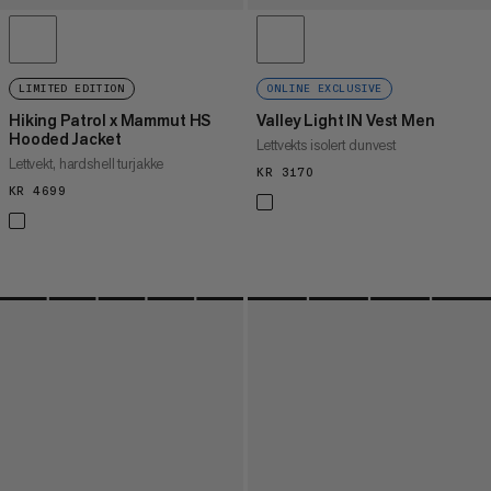
LIMITED EDITION
ONLINE EXCLUSIVE
Hiking Patrol x Mammut HS
Valley Light IN Vest Men
Hooded Jacket
Lettvekts isolert dunvest
Lettvekt, hardshell turjakke
KR 3170
KR 3170
KR 4699
KR 4699