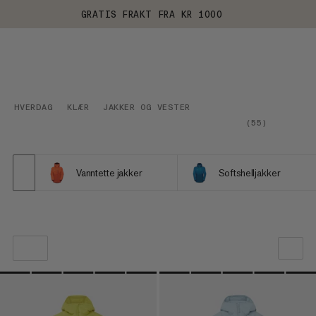
GRATIS FRAKT FRA KR 1000
HVERDAG
KLÆR
JAKKER OG VESTER
(
55
)
Vanntette jakker
Softshelljakker
VÅR ANBEFALING
PRIS LAV TIL HØY