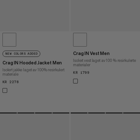
Crag IN Vest Men
NEW COLORS ADDED
Isolert vest laget av 100 % resirkulerte
Crag IN Hooded Jacket Men
materialer
Isolert jakke laget av 100% resirkulert
KR 1799
KR 1799
materiale
KR 2278
KR 2278