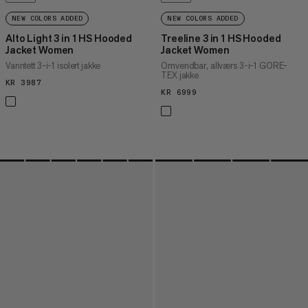
NEW COLORS ADDED
NEW COLORS ADDED
Alto Light 3 in 1 HS Hooded
Treeline 3 in 1 HS Hooded
Jacket Women
Jacket Women
Vanntett 3-i-1 isolert jakke
Omvendbar, allværs 3-i-1 GORE-
TEX jakke
KR 3987
KR 3987
KR 6999
KR 6999