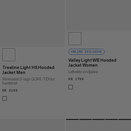
ONLINE EXCLUSIVE
Valley Light WB Hooded
Jacket Women
Treeline Light HS Hooded
Lettvekts vindjakke
Jacket Men
Minimalist 2-lags GORE-TEX tur
KR 1799
KR 1799
hardshell
KR 3199
KR 3199