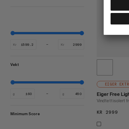
Kr
Kr
Vekt
EIGER EXT
Eiger Free Li
g
g
Vindtett isolert f
KR 2999
KR 
Minimum Score