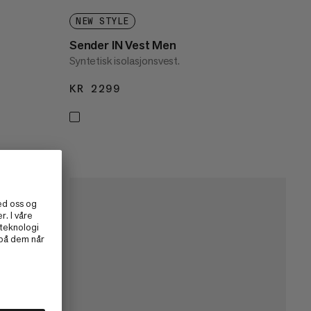
NEW STYLE
Sender IN Vest Men
Syntetisk isolasjonsvest.
KR 2299
KR 2299