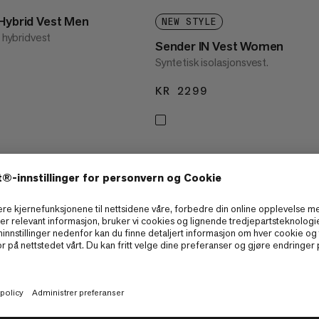
 Hybrid Vest Men
NEW STYLE
t hybridvest
Sender IN Vest Women
Syntetisk isolasjonsvest.
1999
KR 2299
KR 2299