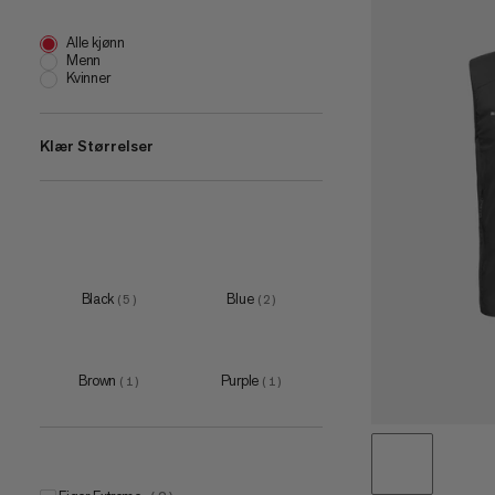
Alle kjønn
Menn
Kvinner
Klær Størrelser
XS
(
3
)
S
(
6
)
M
(
6
)
Black
Blue
(
5
)
(
2
)
L
(
6
)
XL
(
6
)
Brown
Purple
(
1
)
(
1
)
XXL
(
4
)
3XL
(
1
)