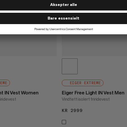
REME
EIGER EXTREME
ght IN Vest Women
Eiger Free Light IN Vest Men
riridevest
Vindtett isolert friridevest
2999
KR 2999
KR 2999