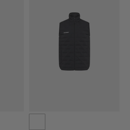
PRIS LAV TIL HØY
PRIS HØY TIL LAV
HVA ER NYTT
RANGERING