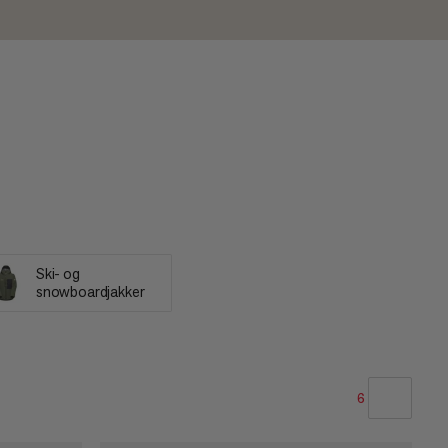
Ski- og
snowboardjakker
6
VÅR ANBEFALING