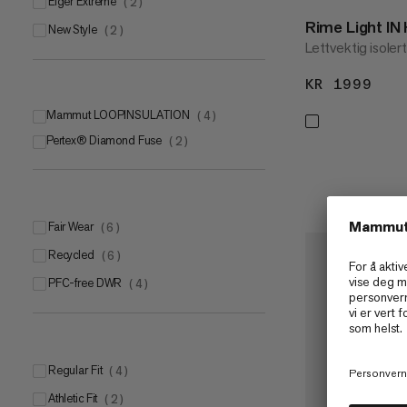
Eiger Extreme
(
2
)
Rime Light IN
New Style
(
2
)
Lettvektig isoler
KR 1999
KR 
Mammut LOOPINSULATION
(
4
)
Pertex® Diamond Fuse
(
2
)
Fair Wear
(
6
)
Recycled
(
6
)
PFC-free DWR
(
4
)
Regular Fit
(
4
)
Athletic Fit
(
2
)