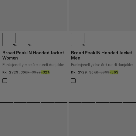
%
%
%
Broad Peak IN Hooded Jacket
Broad Peak IN Hooded Jacket
Women
Men
Funksjonell ytelse året rundt dunjakke
Funksjonell ytelse året rundt dunjakke
KR 2729.30
KR 2729.30
KR 3999
KR 3999
–32%
32%
KR 2729.30
KR 2729.30
KR 3899
KR 3899
–30%
30%