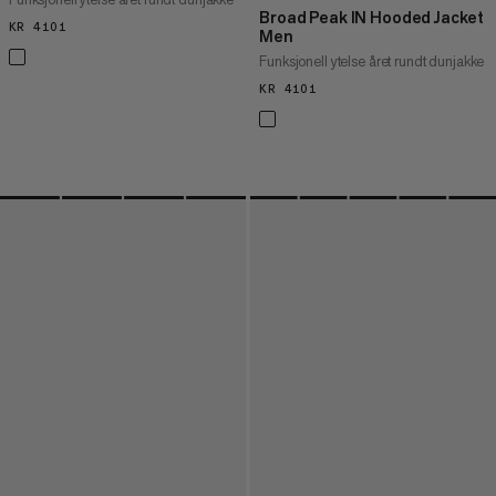
Broad Peak IN Hooded Jacket
KR 4101
KR 4101
Men
Funksjonell ytelse året rundt dunjakke
KR 4101
KR 4101