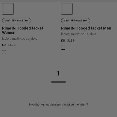
NEW GENERATION
NEW GENERATION
Rime IN Hooded Jacket
Rime IN Hooded Jacket Men
Women
Isolert, multimodus jakke
Isolert, multimodus jakke
KR 3189
KR 3189
KR 3499
KR 3499
1
Hvordan var opplevelsen din på denne siden?