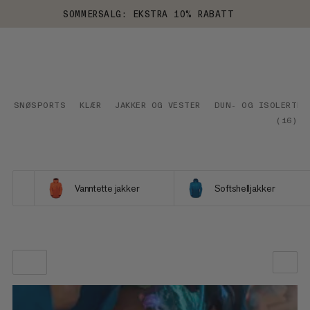
SOMMERSALG: EKSTRA 10% RABATT
SNØSPORTS
KLÆR
JAKKER OG VESTER
DUN- OG ISOLERTE 
(
16
)
Vanntette jakker
Softshelljakker
VÅR ANBEFALING