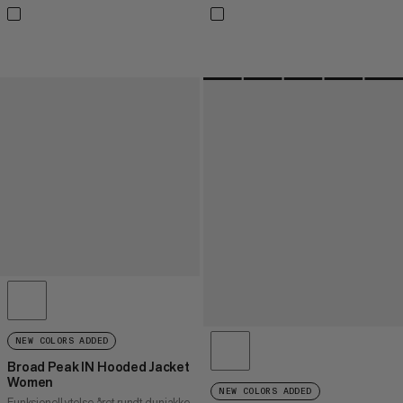
NEW COLORS ADDED
Broad Peak IN Hooded Jacket
Women
NEW COLORS ADDED
Funksjonell ytelse året rundt dunjakke