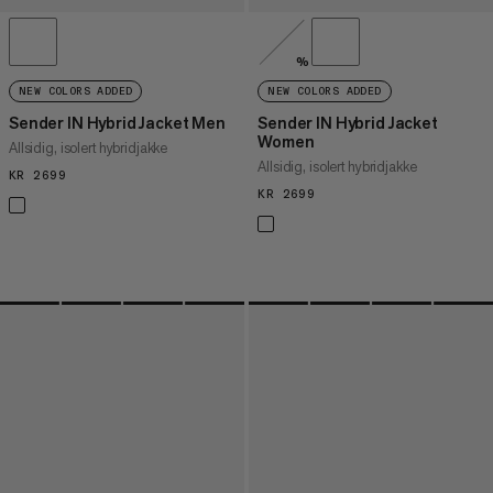
%
NEW COLORS ADDED
NEW COLORS ADDED
Sender IN Hybrid Jacket Men
Sender IN Hybrid Jacket
Women
Allsidig, isolert hybridjakke
Allsidig, isolert hybridjakke
KR 2699
KR 2699
KR 2699
KR 2699