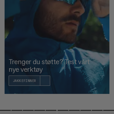
PRIS LAV TIL HØY
PRIS HØY TIL LAV
HVA ER NYTT
RANGERING
Trenger du støtte? Test vårt
nye verktøy
JAKKEFINNER