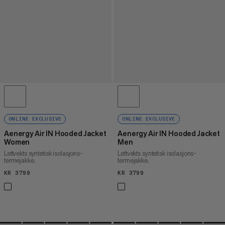
ONLINE EXCLUSIVE
ONLINE EXCLUSIVE
Aenergy Air IN Hooded Jacket
Aenergy Air IN Hooded Jacket
Women
Men
Lettvekts syntetisk isolasjons-
Lettvekts syntetisk isolasjons-
termejakke.
termejakke.
KR 3799
KR 3799
KR 3799
KR 3799