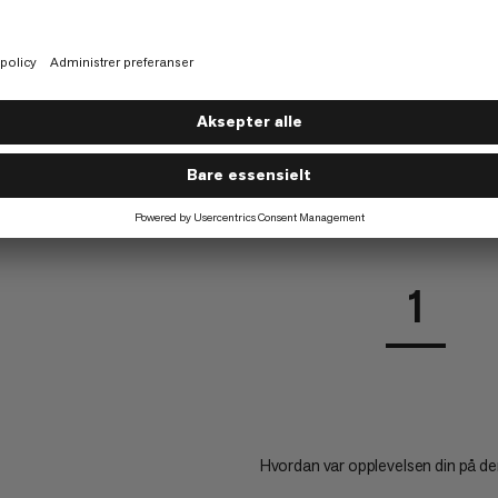
IMER?
ELT
1
Hvordan var opplevelsen din på d