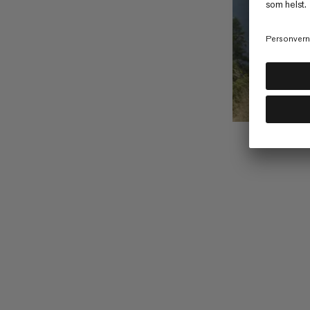
10 T
ENK