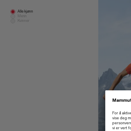
Alle kjønn
Menn
Kvinner