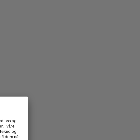
PRIS LAV TIL HØY
PRIS HØY TIL LAV
HVA ER NYTT
RANGERING