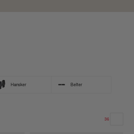
Hansker
Belter
36
VÅR ANBEFALING