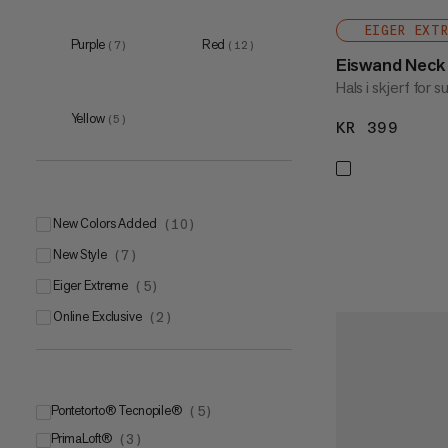
7
(
8
)
EIGER EXT
Purple
Red
(
7
)
(
12
)
8
(
6
)
Eiswand Neck 
Hals i skjerf for 
9
(
6
)
Yellow
(
5
)
KR 399
KR 3
New Colors Added
(
10
)
New Style
(
7
)
Eiger Extreme
(
5
)
Online Exclusive
(
2
)
Pontetorto® Tecnopile®
(
5
)
PrimaLoft®
(
3
)