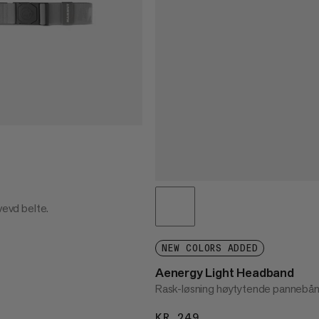
vevd belte.
99
NEW COLORS ADDED
Aenergy Light Headband
Rask-løsning høytytende pannebå
KR 249
KR 249