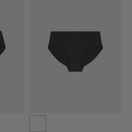
PRIS LAV TIL HØY
PRIS HØY TIL LAV
HVA ER NYTT
RANGERING