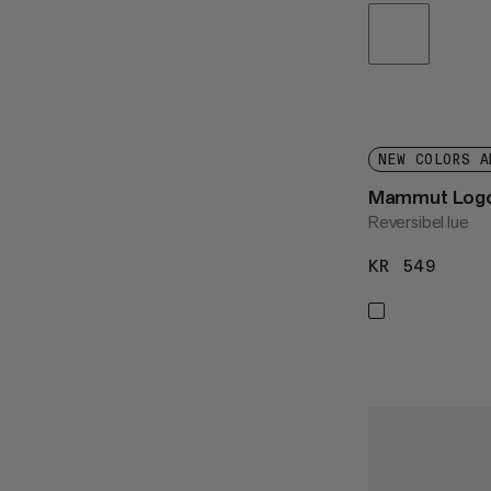
NEW COLORS A
Mammut Logo 
Reversibel lue
KR 549
KR 5