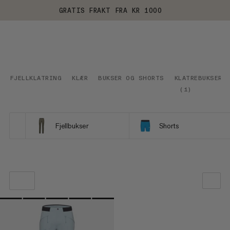
GRATIS FRAKT FRA KR 1000
FJELLKLATRING
KLÆR
BUKSER OG SHORTS
KLATREBUKSER
(
1
)
Fjellbukser
Shorts
VÅR ANBEFALING
PRIS LAV TIL HØY