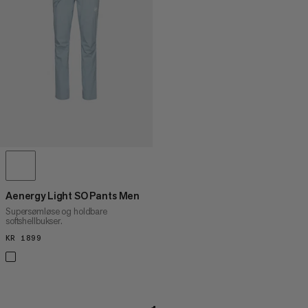
PRIS HØY TIL LAV
HVA ER NYTT
RANGERING
Aenergy Light SO Pants Men
Supersømløse og holdbare
softshellbukser.
KR 1899
KR 1899