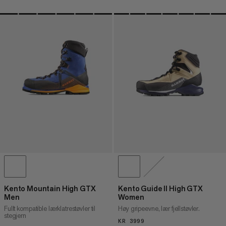
Kento Mountain High GTX
Kento Guide II High GTX
Men
Women
Fullt kompatible lærklatrestøvler til
Høy gripeevne, lær fjellstøvler.
stegjern
KR 3999
KR 3999