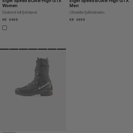
Eiger Speed BOA® High GTX
Eiger Speed BOA® High GTX
Women
Men
Ekstremt lett fjellstøvel
Ultralette fjellklatresko.
KR 6499
KR 6499
KR 6499
KR 6499