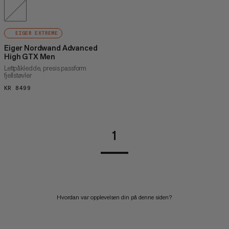
EIGER EXTREME
Eiger Nordwand Advanced
High GTX Men
Lettpåkledde, presis passform
fjellstøvler
KR 8499
KR 8499
1
Hvordan var opplevelsen din på denne siden?