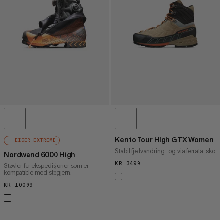
PRIS HØY TIL LAV
HVA ER NYTT
RANGERING
Kento Tour High GTX Women
EIGER EXTREME
Stabil fjellvandring- og via ferrata-sko
Nordwand 6000 High
KR 3499
KR 3499
Støvler for ekspedisjoner som er
kompatible med stegjern.
KR 10099
KR 10099