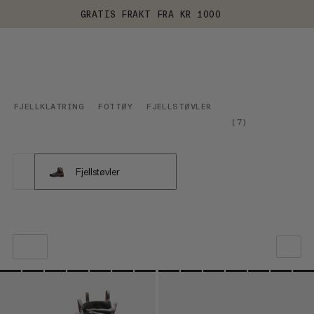
GRATIS FRAKT FRA KR 1000
FJELLKLATRING
FOTTØY
FJELLSTØVLER
(
7
)
Fjellstøvler
VÅR ANBEFALING
PRIS LAV TIL HØY