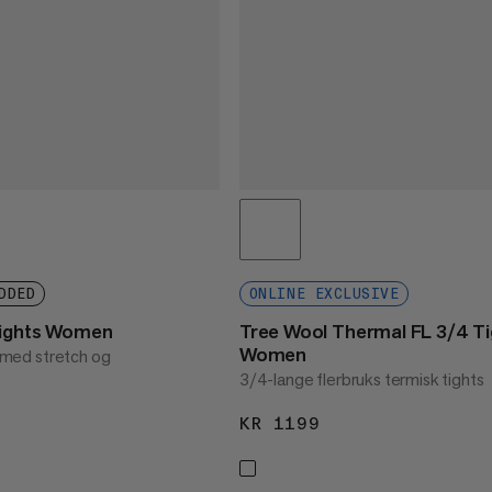
DDED
ONLINE EXCLUSIVE
Tights Women
Tree Wool Thermal FL 3/4 Ti
Women
ng med stretch og
3/4-lange flerbruks termisk tights
1499
KR 1199
KR 1199