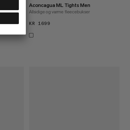
Aconcagua ML Tights Men
Allsidige og varme fleecebukser
KR 1699
KR 1699