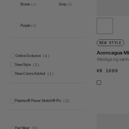
Brown
Grey
(
1
)
(
2
)
XXL
(
2
)
Purple
(
2
)
NEW STYLE
Aconcagua M
Online Exclusive
(
4
)
Allsidige og var
New Style
(
2
)
KR 1699
KR 
New Colors Added
(
1
)
Polartec® Power Stretch® Pro
(
2
)
Fair Wear
(
9
)