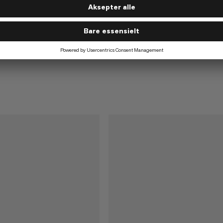
Mid Men
gstights
Sømløse, basislagstights
05
KR 805
KR 805