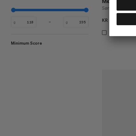
Mid Women
Sømløse, basisla
KR 805
KR 8
g
g
Minimum Score