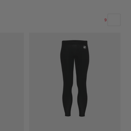
9
VÅR ANBEFALING
PRIS LAV TIL HØY
PRIS HØY TIL LAV
HVA ER NYTT
RANGERING