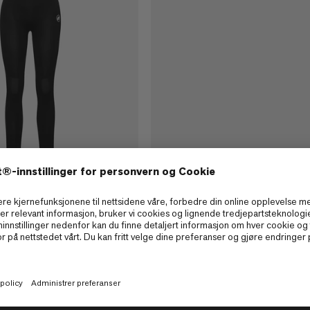
Seamless BL Tights
All-Mountain Seamless BL Ti