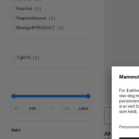
Recycled
(
5
)
Responsible wool
(
4
)
bluesign® PRODUCT
(
3
)
Tight Fit
(
9
)
Kr
Kr
Vekt
All-Mountain 