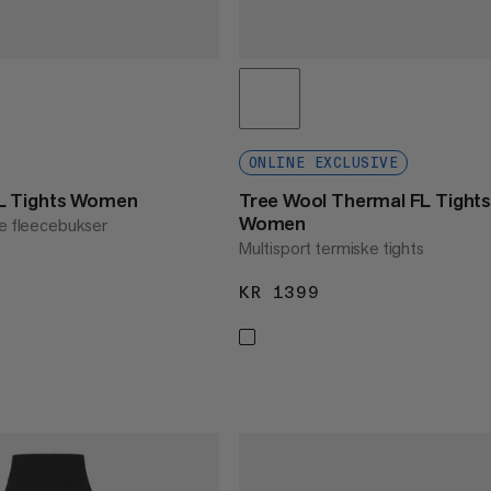
ONLINE EXCLUSIVE
L Tights Women
Tree Wool Thermal FL Tight
Women
me fleecebukser
Multisport termiske tights
1699
KR 1399
KR 1399