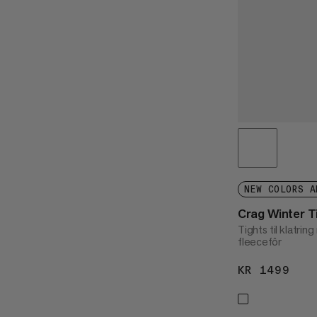
NEW COLORS A
Crag Winter 
Tights til klatri
fleecefôr
KR 1499
KR 