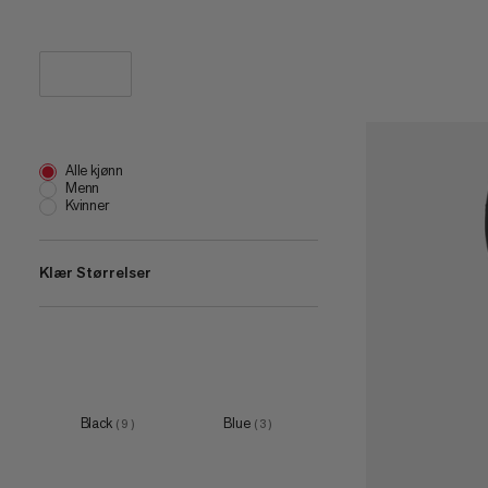
Alle kjønn
Menn
Kvinner
Klær Størrelser
XS
(
2
)
S
(
6
)
M
(
6
)
Black
Blue
(
9
)
(
3
)
L
(
6
)
XL
(
6
)