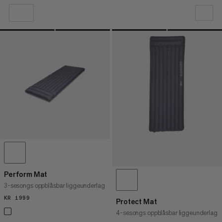
VÅR ANBEFALING
PRIS LAV TIL HØY
PRIS HØY TIL LAV
HVA ER NYTT
RANGERING
Perform Mat
3-sesongs oppblåsbar liggeunderlag
KR 1999
KR 1999
Protect Mat
4-sesongs oppblåsbar liggeunderlag