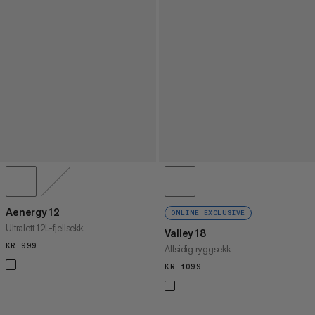
Aenergy 12
ONLINE EXCLUSIVE
Ultralett 12L-fjellsekk.
Valley 18
KR 999
KR 999
Allsidig ryggsekk
KR 1099
KR 1099