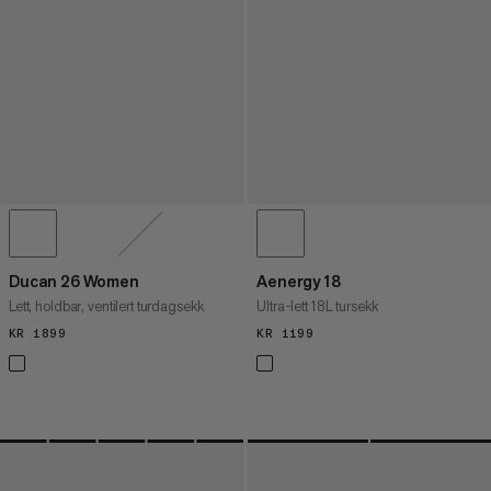
Ducan 26 Women
Aenergy 18
Lett, holdbar, ventilert turdagsekk
Ultra-lett 18L tursekk
KR 1899
KR 1899
KR 1199
KR 1199