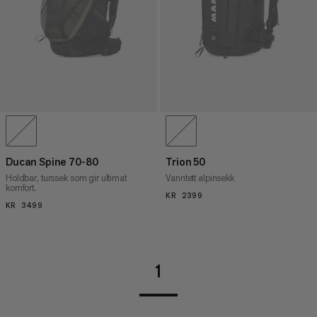
Ducan Spine 70-80
Trion 50
Holdbar, turssek som gir ultimat
Vanntett alpinsekk
komfort.
KR 2399
KR 2399
KR 3499
KR 3499
1