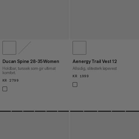
Ducan Spine 28-35 Women
Aenergy Trail Vest 12
Holdbar, turssek som gir ultimat
Allsidig, slitesterk løpevest
komfort.
KR 1999
KR 1999
KR 2799
KR 2799