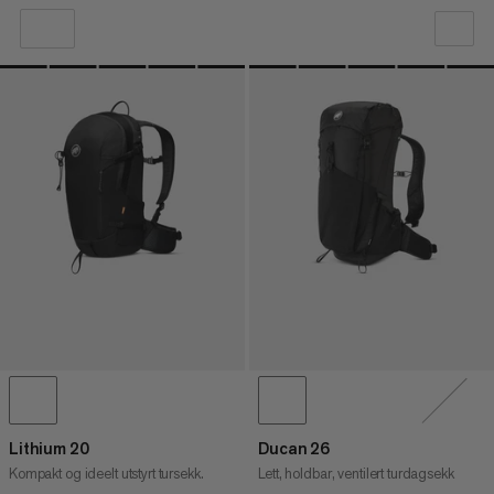
VÅR ANBEFALING
PRIS LAV TIL HØY
PRIS HØY TIL LAV
HVA ER NYTT
RANGERING
Lithium 20
Ducan 26
Kompakt og ideelt utstyrt tursekk.
Lett, holdbar, ventilert turdagsekk