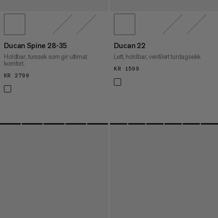
Ducan Spine 28-35
Ducan 22
Holdbar, turssek som gir ultimat
Lett, holdbar, ventilert turdagsekk
komfort.
KR 1599
KR 1599
KR 2799
KR 2799