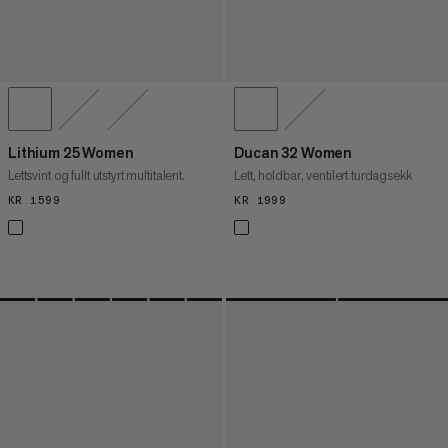
Lithium 25 Women
Ducan 32 Women
Lettsvint og fullt utstyrt multitalent.
Lett, holdbar, ventilert turdagsekk
KR 1599
KR 1599
KR 1999
KR 1999