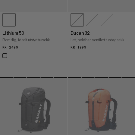
Lithium 50
Ducan 32
Romslig, ideelt utstyrt tursekk.
Lett, holdbar, ventilert turdagsekk
KR 2499
KR 2499
KR 1999
KR 1999