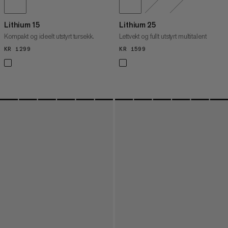
Lithium 15
Lithium 25
Kompakt og ideelt utstyrt tursekk.
Lettvekt og fullt utstyrt multitalent
KR 1299
KR 1299
KR 1599
KR 1599