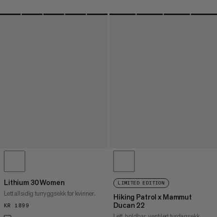
Lithium 30 Women
LIMITED EDITION
Lett allsidig turryggsekk for kvinner.
Hiking Patrol x Mammut
Ducan 22
KR 1899
KR 1899
Lett, holdbar, ventilert turdagsekk