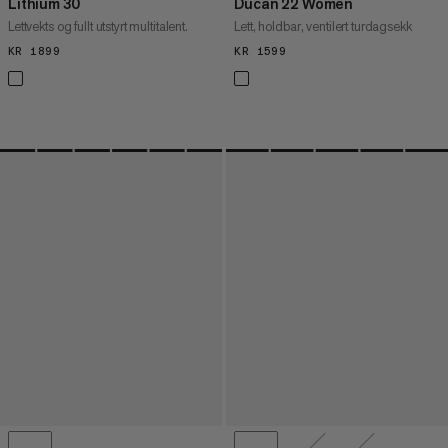
Lithium 30
Ducan 22 Women
Lettvekts og fullt utstyrt multitalent.
Lett, holdbar, ventilert turdagsekk
KR 1899
KR 1899
KR 1599
KR 1599