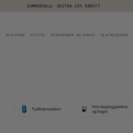
SOMMERSALG: EKSTRA 10% RABATT
KLATRING
UTSTYR
RYGGSEKKER OG BAGER
KLATRESEKKER
Hverdagsryggsekker
Fjellklatresekker
og bager