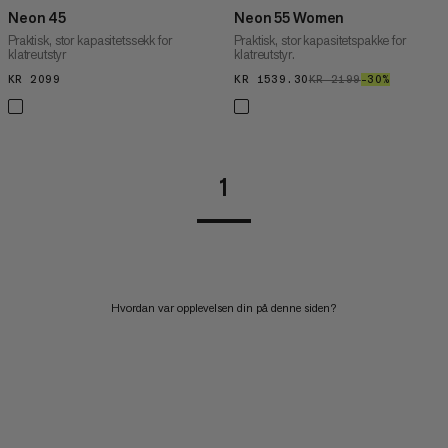
Neon 45
Neon 55 Women
Praktisk, stor kapasitetssekk for
Praktisk, stor kapasitetspakke for
klatreutstyr
klatreutstyr.
KR 2099
KR 2099
KR 1539.30
KR 1539.30
KR 2199
KR 2199
–30%
30%
1
Hvordan var opplevelsen din på denne siden?