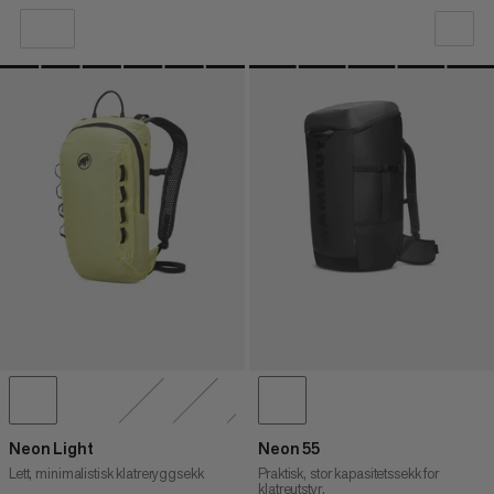
VÅR ANBEFALING
PRIS LAV TIL HØY
PRIS HØY TIL LAV
HVA ER NYTT
RANGERING
Neon Light
Neon 55
Lett, minimalistisk klatreryggsekk
Praktisk, stor kapasitetssekk for
klatreutstyr.