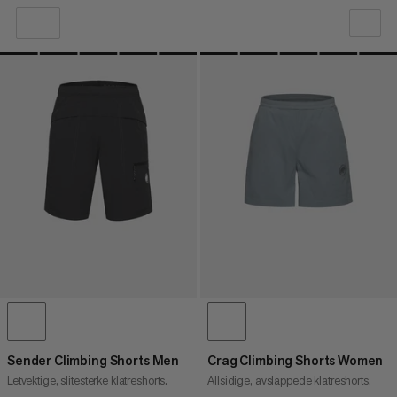
VÅR ANBEFALING
PRIS LAV TIL HØY
PRIS HØY TIL LAV
HVA ER NYTT
RANGERING
Sender Climbing Shorts Men
Crag Climbing Shorts Women
Letvektige, slitesterke klatreshorts.
Allsidige, avslappede klatreshorts.