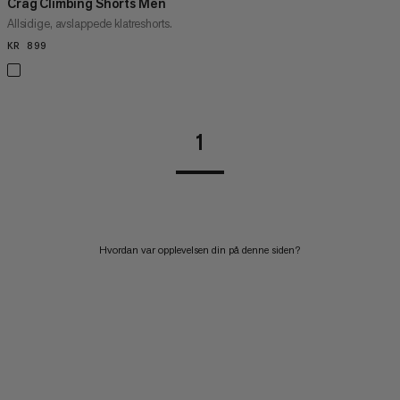
Crag Climbing Shorts Men
Allsidige, avslappede klatreshorts.
KR 899
KR 899
1
Hvordan var opplevelsen din på denne siden?