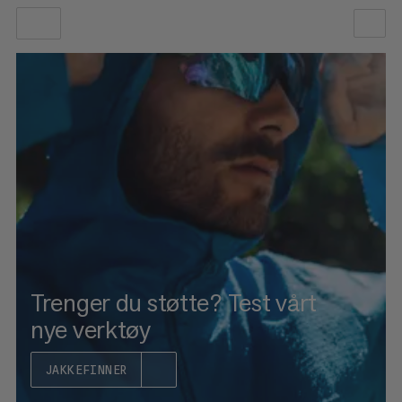
VÅR ANBEFALING
PRIS LAV TIL HØY
PRIS HØY TIL LAV
HVA ER NYTT
RANGERING
Trenger du støtte? Test vårt
nye verktøy
JAKKEFINNER