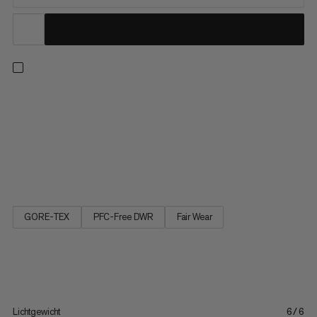
Stap met comfort in deze lichtgewicht, waterdichte, lage
dagwandelschoenen. Met een Mammut Swiss Design zool voor
betrouwbare grip en hoog-rebound schuim, een verbeterde,
bredere pasvorm en een hoge stapelhoogte voor demping en
schokabsorptie, is het een geweldige partner voor gevarieerd
terrein....
GORE-TEX
PFC-Free DWR
Fair Wear
Lichtgewicht
6/6