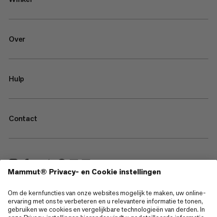
Over
Hulp
Contact
—