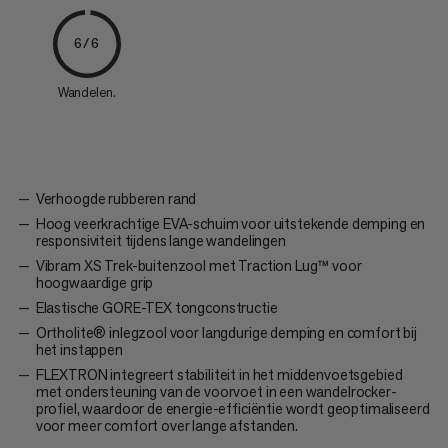
6/6
Wandelen.
Verhoogde rubberen rand
Hoog veerkrachtige EVA-schuim voor uitstekende demping en
responsiviteit tijdens lange wandelingen
Vibram XS Trek-buitenzool met Traction Lug™ voor
hoogwaardige grip
Elastische GORE-TEX tongconstructie
Ortholite® inlegzool voor langdurige demping en comfort bij
het instappen
FLEXTRON integreert stabiliteit in het middenvoetsgebied
met ondersteuning van de voorvoet in een wandelrocker-
profiel, waardoor de energie-efficiëntie wordt geoptimaliseerd
voor meer comfort over lange afstanden.