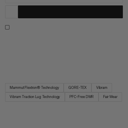
Laag uitgesneden, lichtgewicht schoenen ontworpen voor
extra comfort tijdens lange wandelingen en meerdaagse
tochten. De FLEXTRON voortstuwingsplaat combineert
stabiliteit in het middenvoetgebied met verhoogde energie-
efficiëntie en comfort over lange afstanden en uitdagend
terrein. Hoogwaardig...
Mammut Flextron® Technology
GORE-TEX
Vibram
Vibram Traction Lug Technology
PFC-Free DWR
Fair Wear