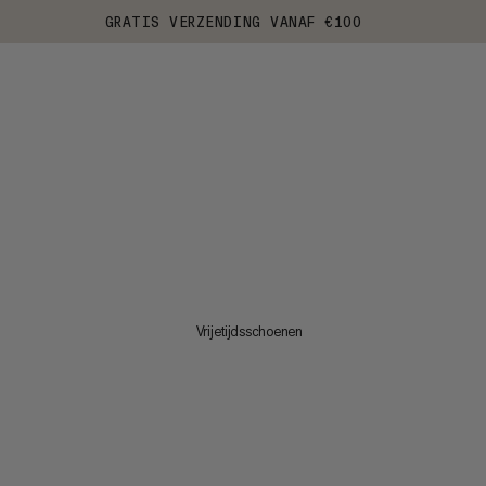
GRATIS VERZENDING VANAF €100
Vrijetijdsschoenen